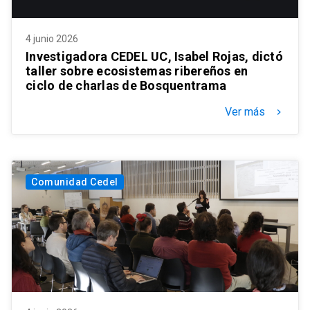
4 junio 2026
Investigadora CEDEL UC, Isabel Rojas, dictó
taller sobre ecosistemas ribereños en
ciclo de charlas de Bosquentrama
Ver más
keyboard_arrow_right
Comunidad Cedel