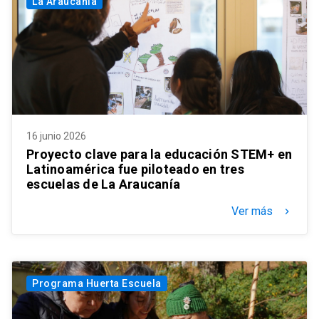
La Araucanía
16 junio 2026
Proyecto clave para la educación STEM+ en
Latinoamérica fue piloteado en tres
escuelas de La Araucanía
Ver más
keyboard_arrow_right
Programa Huerta Escuela