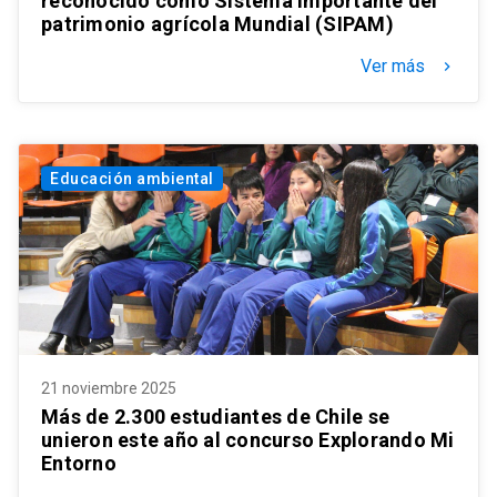
reconocido como Sistema importante del
patrimonio agrícola Mundial (SIPAM)
Ver más
keyboard_arrow_right
Educación ambiental
21 noviembre 2025
Más de 2.300 estudiantes de Chile se
unieron este año al concurso Explorando Mi
Entorno