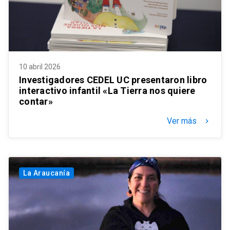
10 abril 2026
Investigadores CEDEL UC presentaron libro
interactivo infantil «La Tierra nos quiere
contar»
Ver más
keyboard_arrow_right
La Araucanía