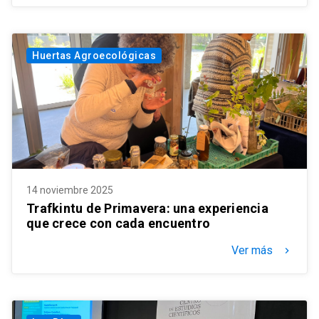
Huertas Agroecológicas
14 noviembre 2025
Trafkintu de Primavera: una experiencia
que crece con cada encuentro
Ver más
keyboard_arrow_right