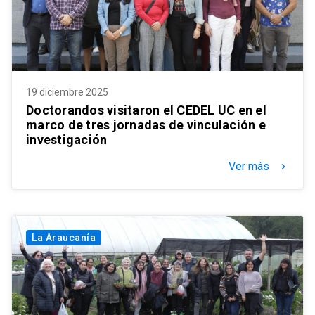
19 diciembre 2025
Doctorandos visitaron el CEDEL UC en el
marco de tres jornadas de vinculación e
investigación
Ver más
keyboard_arrow_right
La Araucanía