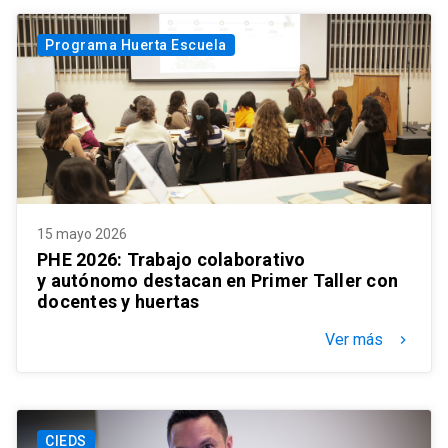
Programa Huerta Escuela
15 mayo 2026
PHE 2026: Trabajo colaborativo
y autónomo destacan en Primer Taller con
docentes y huertas
Ver más
keyboard_arrow_right
CIEDS