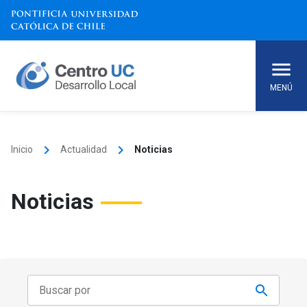
Skip
to
content
MENÚ
keyboard_arrow_right
keyboard_arrow_right
Inicio
Actualidad
Noticias
Noticias