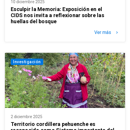
10 diciembre 2025
Esculpir la Memoria: Exposición en el
CIDS nos invita a reflexionar sobre las
huellas del bosque
Ver más
keyboard_arrow_right
Investigación
2 diciembre 2025
Territorio cordillera pehuenche es