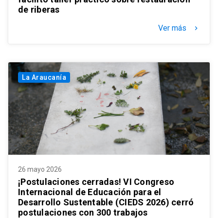
de riberas
Ver más
keyboard_arrow_right
La Araucanía
26 mayo 2026
¡Postulaciones cerradas! VI Congreso
Internacional de Educación para el
Desarrollo Sustentable (CIEDS 2026) cerró
postulaciones con 300 trabajos