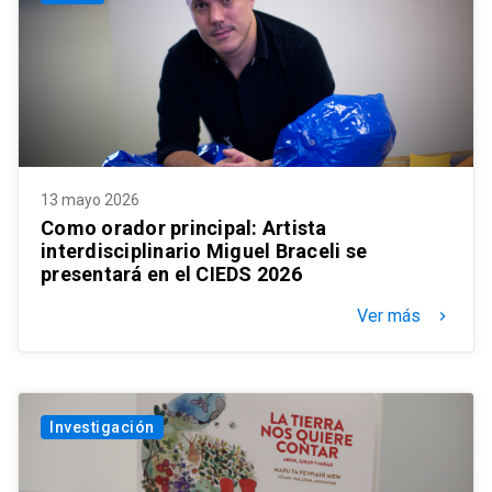
13 mayo 2026
Como orador principal: Artista
interdisciplinario Miguel Braceli se
presentará en el CIEDS 2026
Ver más
keyboard_arrow_right
Investigación