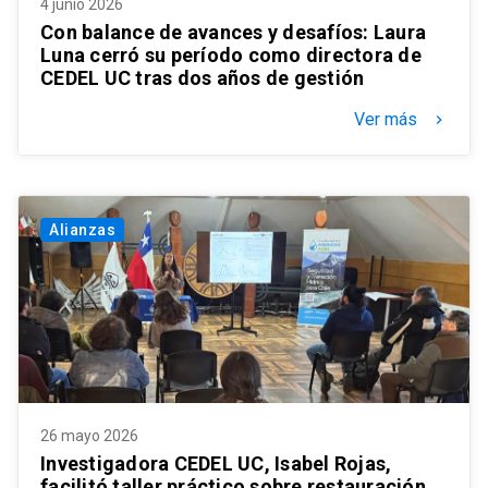
4 junio 2026
Con balance de avances y desafíos: Laura
Luna cerró su período como directora de
CEDEL UC tras dos años de gestión
Ver más
keyboard_arrow_right
Alianzas
26 mayo 2026
Investigadora CEDEL UC, Isabel Rojas,
facilitó taller práctico sobre restauración