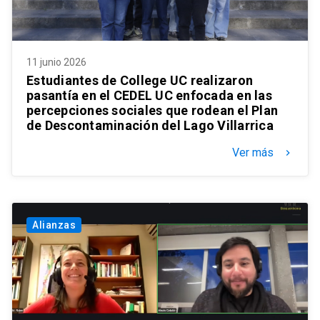
11 junio 2026
Estudiantes de College UC realizaron
pasantía en el CEDEL UC enfocada en las
percepciones sociales que rodean el Plan
de Descontaminación del Lago Villarrica
Ver más
keyboard_arrow_right
Alianzas