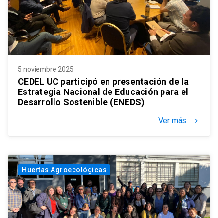
5 noviembre 2025
CEDEL UC participó en presentación de la
Estrategia Nacional de Educación para el
Desarrollo Sostenible (ENEDS)
Ver más
keyboard_arrow_right
Huertas Agroecológicas