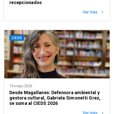
recepcionados
Ver más
keyboard_arrow_right
CIEDS
19 mayo 2026
Desde Magallanes: Defensora ambiental y
gestora cultural, Gabriela Simonetti Grez,
se suma al CIEDS 2026
Ver más
keyboard_arrow_right