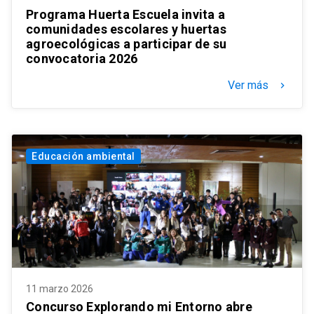
Programa Huerta Escuela invita a
comunidades escolares y huertas
agroecológicas a participar de su
convocatoria 2026
Ver más
keyboard_arrow_right
Educación ambiental
11 marzo 2026
Concurso Explorando mi Entorno abre