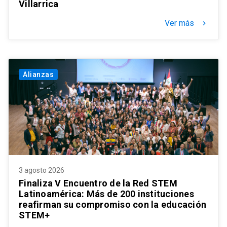
Villarrica
Ver más
keyboard_arrow_right
Alianzas
3 agosto 2026
Finaliza V Encuentro de la Red STEM
Latinoamérica: Más de 200 instituciones
reafirman su compromiso con la educación
STEM+