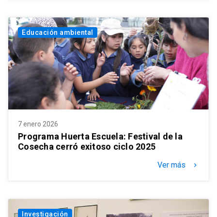
Educación ambiental
7 enero 2026
Programa Huerta Escuela: Festival de la
Cosecha cerró exitoso ciclo 2025
Ver más
keyboard_arrow_right
Investigación