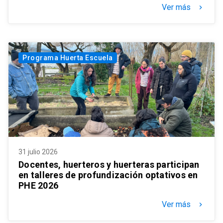
Ver más
keyboard_arrow_right
Programa Huerta Escuela
31 julio 2026
Docentes, huerteros y huerteras participan
en talleres de profundización optativos en
PHE 2026
Ver más
keyboard_arrow_right