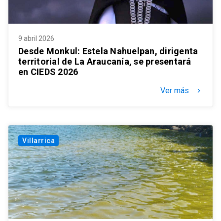
9 abril 2026
Desde Monkul: Estela Nahuelpan, dirigenta
territorial de La Araucanía, se presentará
en CIEDS 2026
Ver más
keyboard_arrow_right
Villarrica