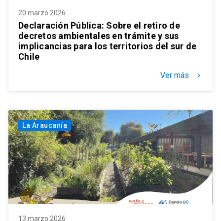
20 marzo 2026
Declaración Pública: Sobre el retiro de
decretos ambientales en trámite y sus
implicancias para los territorios del sur de
Chile
Ver más
keyboard_arrow_right
La Araucanía
13 marzo 2026