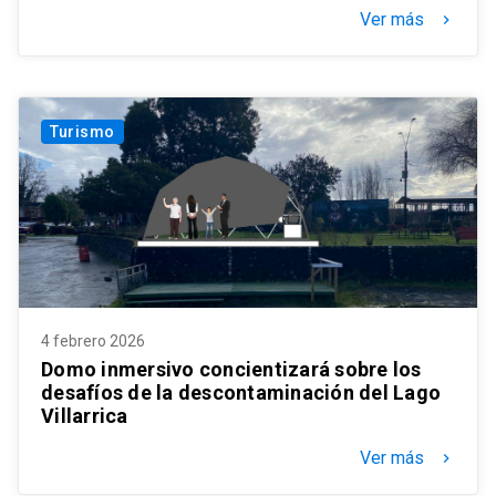
Ver más
keyboard_arrow_right
Turismo
4 febrero 2026
Domo inmersivo concientizará sobre los
desafíos de la descontaminación del Lago
Villarrica
Ver más
keyboard_arrow_right