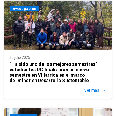
Investigación
10 julio 2026
“Ha sido uno de los mejores semestres”:
estudiantes UC finalizaron un nuevo
semestre en Villarrica en el marco
del minor en Desarrollo Sustentable
Ver más
keyboard_arrow_right