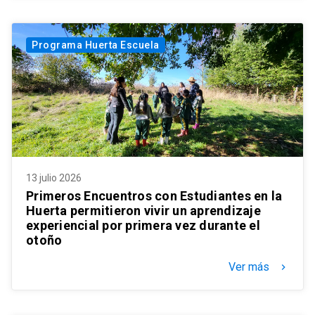
Programa Huerta Escuela
13 julio 2026
Primeros Encuentros con Estudiantes en la
Huerta permitieron vivir un aprendizaje
experiencial por primera vez durante el
otoño
Ver más
keyboard_arrow_right