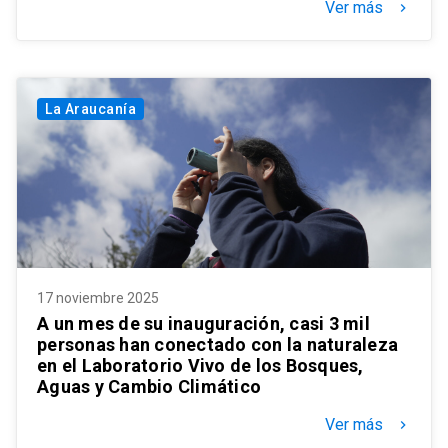
Ver más
keyboard_arrow_right
La Araucanía
17 noviembre 2025
A un mes de su inauguración, casi 3 mil
personas han conectado con la naturaleza
en el Laboratorio Vivo de los Bosques,
Aguas y Cambio Climático
Ver más
keyboard_arrow_right