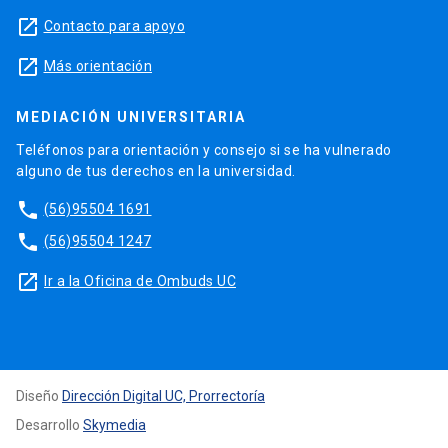
launch
Contacto para apoyo
launch
Más orientación
MEDIACIÓN UNIVERSITARIA
Teléfonos para orientación y consejo si se ha vulnerado
alguno de tus derechos en la universidad.
phone
(56)95504 1691
phone
(56)95504 1247
launch
Ir a la Oficina de Ombuds UC
Diseño
Dirección Digital UC, Prorrectoría
Desarrollo
Skymedia