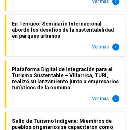
Ver más
keyboard_arrow_right
En Temuco: Seminario Internacional
abordó los desafíos de la sustentabilidad
en parques urbanos
Ver más
keyboard_arrow_right
Plataforma Digital de Integración para el
Turismo Sustentable – Villarrica, TURI,
realizó su lanzamiento junto a empresarios
turísticos de la comuna
Ver más
keyboard_arrow_right
Sello de Turismo Indígena: Miembros de
pueblos originarios se capacitaron como