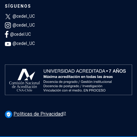
SÍGUENOS
@cedel_UC
@cedel_UC
@cedel.UC
@cedel_UC
Políticas de Privacidad
verified_user