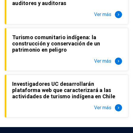
auditores y auditoras
Ver más
keyboard_arrow_right
Turismo comunitario indígena: la
construcción y conservación de un
patrimonio en peligro
Ver más
keyboard_arrow_right
Investigadores UC desarrollarán
plataforma web que caracterizará a las
actividades de turismo indígena en Chile
Ver más
keyboard_arrow_right