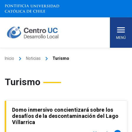
Skip
to
content
MENÚ
keyboard_arrow_right
keyboard_arrow_right
Inicio
Noticias
Turismo
Turismo
Domo inmersivo concientizará sobre los
desafíos de la descontaminación del Lago
Villarrica