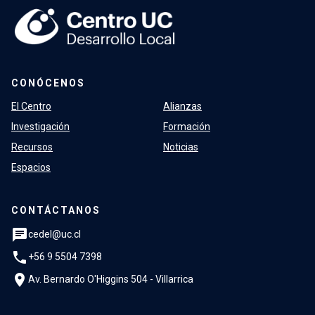
CONÓCENOS
El Centro
Alianzas
Investigación
Formación
Recursos
Noticias
Espacios
CONTÁCTANOS
chat
cedel@uc.cl
phone
+56 9 5504 7398
location_on
Av. Bernardo O'Higgins 504 - Villarrica