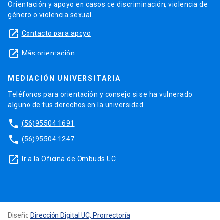
Orientación y apoyo en casos de discriminación, violencia de
género o violencia sexual.
launch
Contacto para apoyo
launch
Más orientación
MEDIACIÓN UNIVERSITARIA
Teléfonos para orientación y consejo si se ha vulnerado
alguno de tus derechos en la universidad.
phone
(56)95504 1691
phone
(56)95504 1247
launch
Ir a la Oficina de Ombuds UC
Diseño
Dirección Digital UC, Prorrectoría