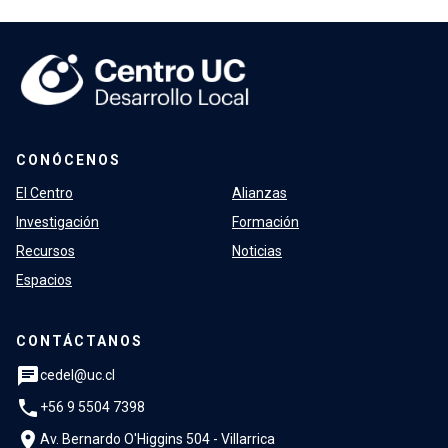
CONÓCENOS
El Centro
Alianzas
Investigación
Formación
Recursos
Noticias
Espacios
CONTÁCTANOS
chat
cedel@uc.cl
phone
+56 9 5504 7398
location_on
Av. Bernardo O'Higgins 504 - Villarrica