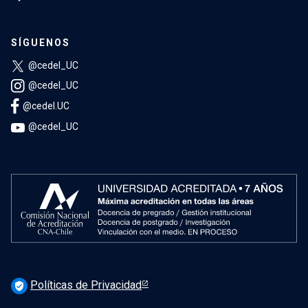
SÍGUENOS
@cedel_UC
@cedel_UC
@cedel.UC
@cedel_UC
Políticas de Privacidad
verified_user