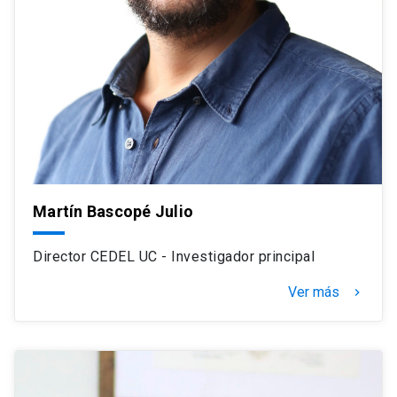
Martín Bascopé Julio
Director CEDEL UC - Investigador principal
Ver más
navigate_next