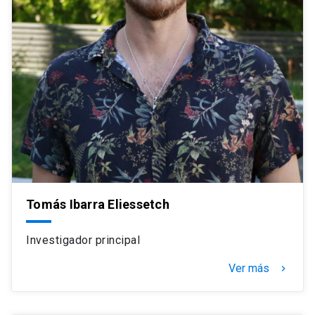
Tomás Ibarra Eliessetch
Investigador principal
Ver más
navigate_next