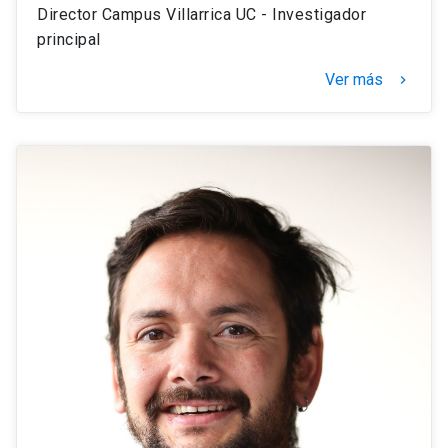
Director Campus Villarrica UC - Investigador
principal
Ver más
navigate_next