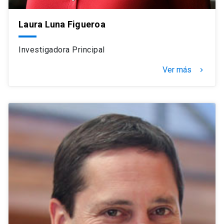
Laura Luna Figueroa
Investigadora Principal
Ver más
navigate_next