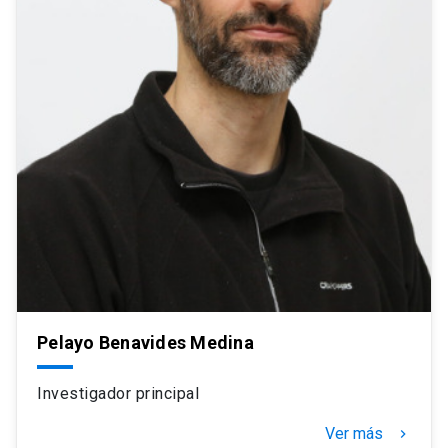
Pelayo Benavides Medina
Investigador principal
Ver más
navigate_next