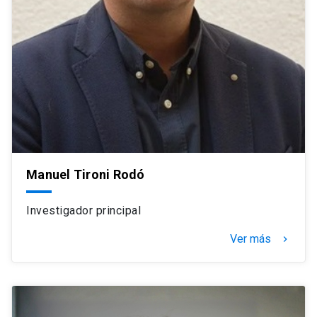
Manuel Tironi Rodó
Investigador principal
Ver más
navigate_next