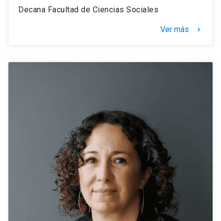
Decana Facultad de Ciencias Sociales
Ver más
navigate_next