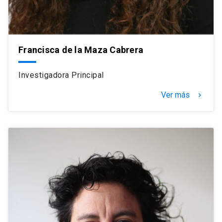
Francisca de la Maza Cabrera
Investigadora Principal
Ver más
navigate_next