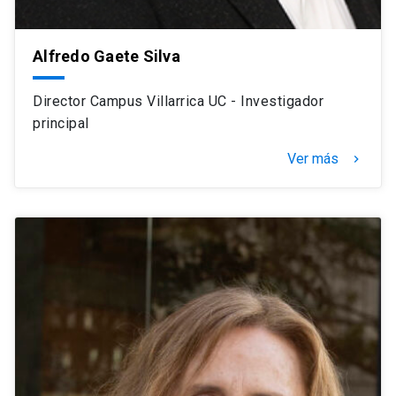
Alfredo Gaete Silva
Director Campus Villarrica UC - Investigador
principal
Ver más
navigate_next