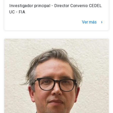
Investigador principal - Director Convenio CEDEL
UC - FIA
Ver más
navigate_next