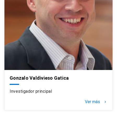
Gonzalo Valdivieso Gatica
Investigador principal
Ver más
navigate_next