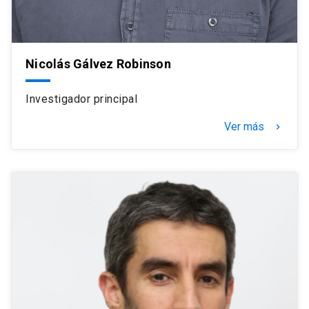
Nicolás Gálvez Robinson
Investigador principal
Ver más
navigate_next