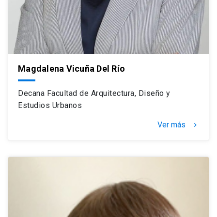
Magdalena Vicuña Del Río
Decana Facultad de Arquitectura, Diseño y
Estudios Urbanos
Ver más
navigate_next