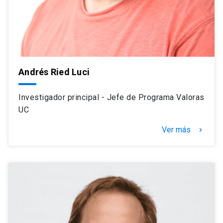
Andrés Ried Luci
Investigador principal - Jefe de Programa Valoras
UC
Ver más
navigate_next