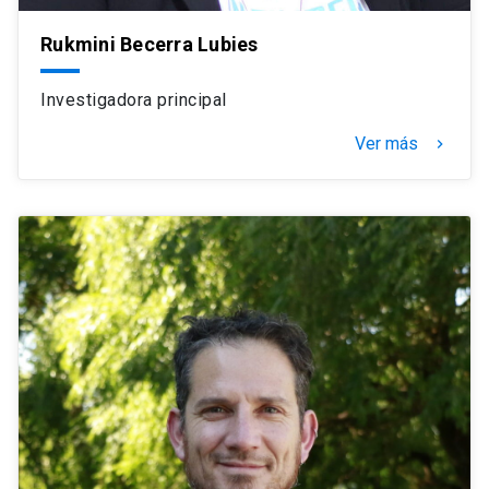
Rukmini Becerra Lubies
Investigadora principal
Ver más
navigate_next