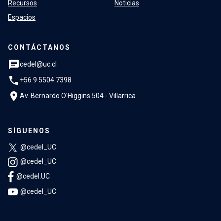
Recursos
Noticias
Espacios
CONTÁCTANOS
chat
cedel@uc.cl
phone
+56 9 5504 7398
location_on
Av. Bernardo O'Higgins 504 - Villarrica
SÍGUENOS
@cedel_UC
@cedel_UC
@cedel.UC
@cedel_UC