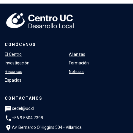
CONÓCENOS
El Centro
Alianzas
Investigación
Formación
Recursos
Noticias
Espacios
CONTÁCTANOS
chat
cedel@uc.cl
phone
+56 9 5504 7398
location_on
Av. Bernardo O'Higgins 504 - Villarrica