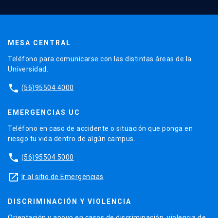
MESA CENTRAL
Teléfono para comunicarse con las distintas áreas de la
Universidad.
phone
(56)95504 4000
EMERGENCIAS UC
Teléfono en caso de accidente o situación que ponga en
riesgo tu vida dentro de algún campus.
phone
(56)95504 5000
launch
Ir al sitio de Emergencias
DISCRIMINACIÓN Y VIOLENCIA
Orientación y apoyo en casos de discriminación, violencia de