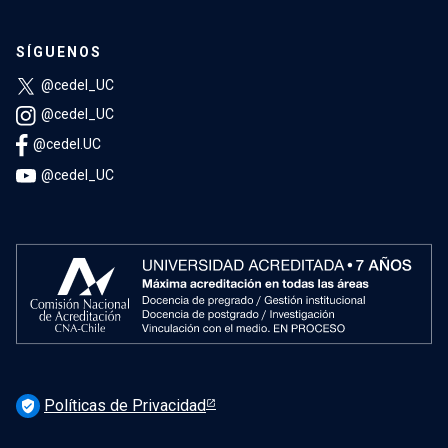
SÍGUENOS
@cedel_UC
@cedel_UC
@cedel.UC
@cedel_UC
Políticas de Privacidad
verified_user