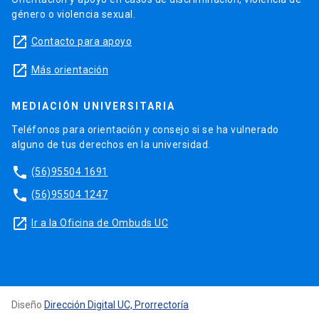
género o violencia sexual.
launch
Contacto para apoyo
launch
Más orientación
MEDIACIÓN UNIVERSITARIA
Teléfonos para orientación y consejo si se ha vulnerado
alguno de tus derechos en la universidad.
phone
(56)95504 1691
phone
(56)95504 1247
launch
Ir a la Oficina de Ombuds UC
Diseño
Dirección Digital UC, Prorrectoría