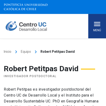
Skip
to
content
MENÚ
keyboard_arrow_right
keyboard_arrow_right
Inicio
Equipo
Robert Petitpas David
Robert Petitpas David
INVESTIGADOR POSTDOCTORAL
Robert Petitpas es investigador postdoctoral del
Centro UC de Desarrollo Local y el Instituto para el
Desarrollo Sustentable UC. PhD en Geografía Humana