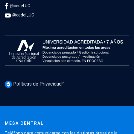
@cedel.UC
@cedel_UC
Políticas de Privacidad
verified_user
MESA CENTRAL
Teléfono para comunicarse con las distintas áreas de la