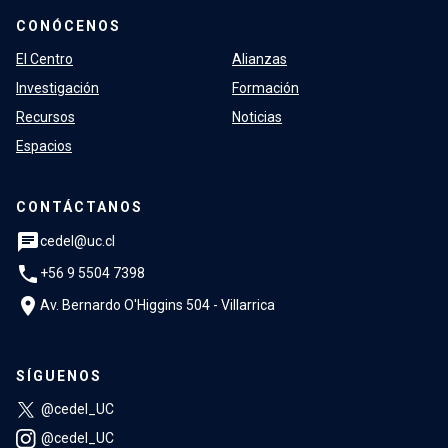
CONÓCENOS
El Centro
Alianzas
Investigación
Formación
Recursos
Noticias
Espacios
CONTÁCTANOS
chat
cedel@uc.cl
phone
+56 9 5504 7398
location_on
Av. Bernardo O'Higgins 504 - Villarrica
SÍGUENOS
@cedel_UC
@cedel_UC