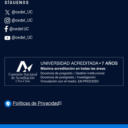
SÍGUENOS
@cedel_UC
@cedel_UC
@cedel.UC
@cedel_UC
Políticas de Privacidad
verified_user