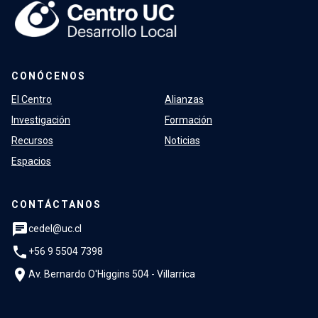
CONÓCENOS
El Centro
Alianzas
Investigación
Formación
Recursos
Noticias
Espacios
CONTÁCTANOS
chat
cedel@uc.cl
phone
+56 9 5504 7398
location_on
Av. Bernardo O'Higgins 504 - Villarrica