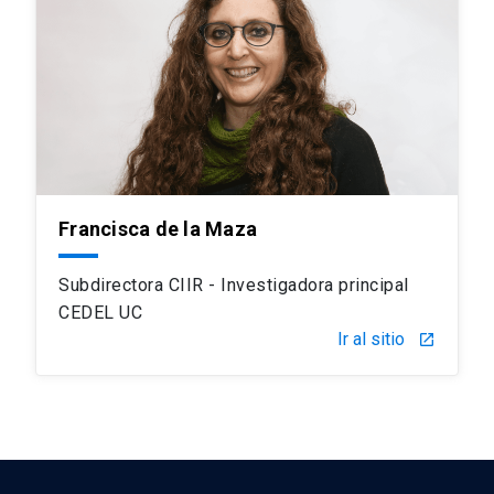
Francisca de la Maza
Subdirectora CIIR - Investigadora principal
CEDEL UC
Ir al sitio
launch