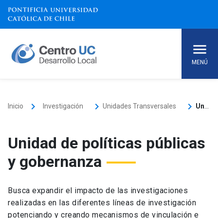
Skip
to
content
MENÚ
keyboard_arrow_right
keyboard_arrow_right
keyboard_arrow_right
Inicio
Investigación
Unidades Transversales
Unidad de políticas públicas y gobernanza
Unidad de políticas públicas
y gobernanza
Busca expandir el impacto de las investigaciones
realizadas en las diferentes líneas de investigación
potenciando y creando mecanismos de vinculación e