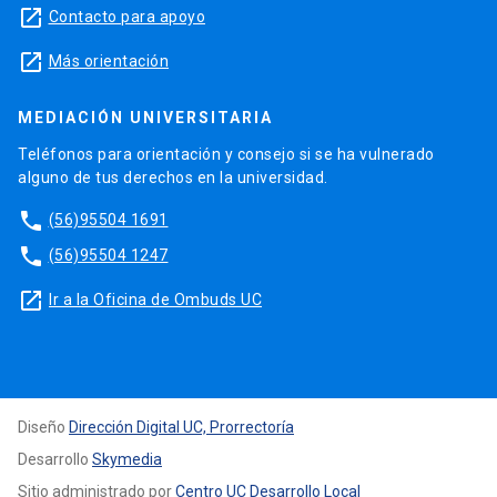
launch
Contacto para apoyo
launch
Más orientación
MEDIACIÓN UNIVERSITARIA
Teléfonos para orientación y consejo si se ha vulnerado
alguno de tus derechos en la universidad.
phone
(56)95504 1691
phone
(56)95504 1247
launch
Ir a la Oficina de Ombuds UC
Diseño
Dirección Digital UC, Prorrectoría
Desarrollo
Skymedia
Sitio administrado por
Centro UC Desarrollo Local