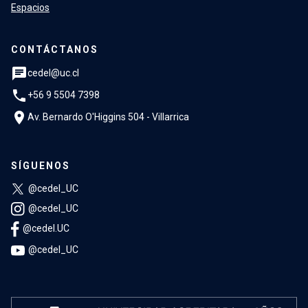
Espacios
CONTÁCTANOS
chat
cedel@uc.cl
phone
+56 9 5504 7398
location_on
Av. Bernardo O'Higgins 504 - Villarrica
SÍGUENOS
@cedel_UC
@cedel_UC
@cedel.UC
@cedel_UC