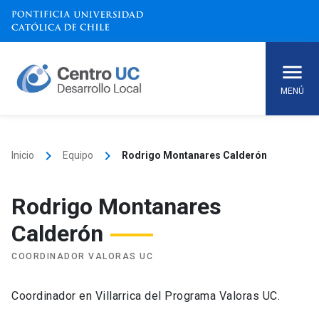
Skip
to
content
MENÚ
keyboard_arrow_right
keyboard_arrow_right
Inicio
Equipo
Rodrigo Montanares Calderón
Rodrigo Montanares
Calderón
COORDINADOR VALORAS UC
Coordinador en Villarrica del Programa Valoras UC.