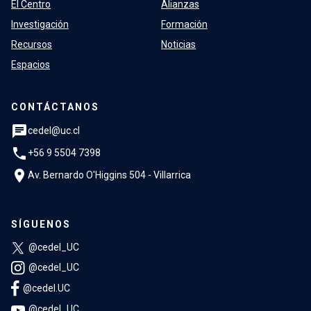
El Centro
Alianzas
Investigación
Formación
Recursos
Noticias
Espacios
CONTÁCTANOS
chat
cedel@uc.cl
phone
+56 9 5504 7398
location_on
Av. Bernardo O'Higgins 504 - Villarrica
SÍGUENOS
@cedel_UC
@cedel_UC
@cedel.UC
@cedel_UC