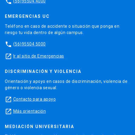
phone
(56)95504 4000
EMERGENCIAS UC
Teléfono en caso de accidente o situación que ponga en
riesgo tu vida dentro de algún campus.
phone
(56)95504 5000
launch
Ir al sitio de Emergencias
DISCRIMINACIÓN Y VIOLENCIA
Orientación y apoyo en casos de discriminación, violencia de
género o violencia sexual.
launch
Contacto para apoyo
launch
Más orientación
MEDIACIÓN UNIVERSITARIA