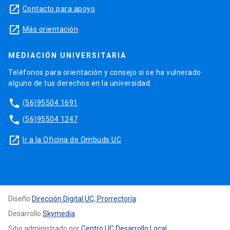
launch
Contacto para apoyo
launch
Más orientación
MEDIACIÓN UNIVERSITARIA
Teléfonos para orientación y consejo si se ha vulnerado
alguno de tus derechos en la universidad.
phone
(56)95504 1691
phone
(56)95504 1247
launch
Ir a la Oficina de Ombuds UC
Diseño
Dirección Digital UC, Prorrectoría
Desarrollo
Skymedia
Sitio administrado por
Centro UC Desarrollo Local