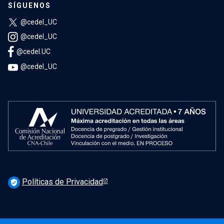
SÍGUENOS
@cedel_UC
@cedel_UC
@cedel.UC
@cedel_UC
Políticas de Privacidad
verified_user