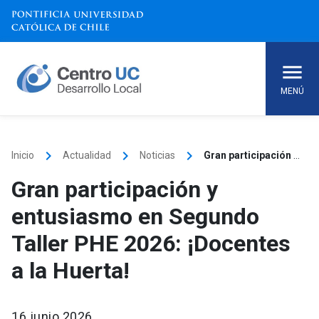
Skip
to
content
MENÚ
keyboard_arrow_right
keyboard_arrow_right
keyboard_arrow_right
Inicio
Actualidad
Noticias
Gran participación y entusiasmo en Segundo Taller PHE 2026: ¡Docentes a la Huerta!
Gran participación y
entusiasmo en Segundo
Taller PHE 2026: ¡Docentes
a la Huerta!
16 junio 2026