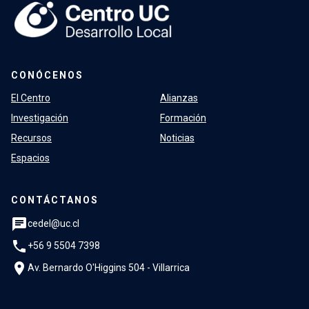
CONÓCENOS
El Centro
Alianzas
Investigación
Formación
Recursos
Noticias
Espacios
CONTÁCTANOS
chat
cedel@uc.cl
phone
+56 9 5504 7398
location_on
Av. Bernardo O'Higgins 504 - Villarrica