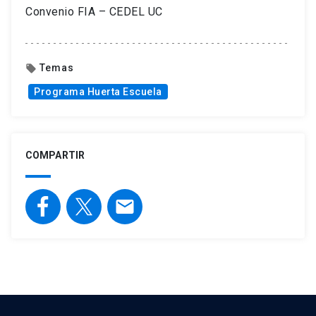
Convenio FIA – CEDEL UC
Temas
local_offer
Programa Huerta Escuela
COMPARTIR
email