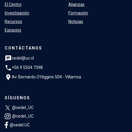
El Centro
Alianzas
Investigación
Formación
Recursos
Noticias
Espacios
CONTÁCTANOS
chat
cedel@uc.cl
phone
+56 9 5504 7398
location_on
Av. Bernardo O'Higgins 504 - Villarrica
SÍGUENOS
@cedel_UC
@cedel_UC
@cedel.UC