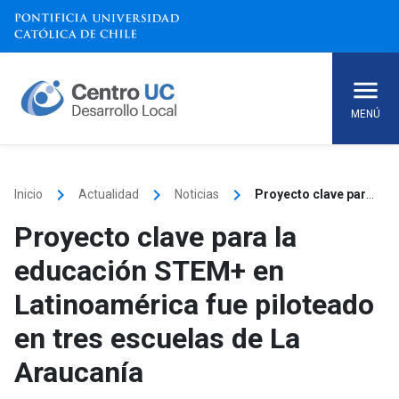
Skip
to
content
MENÚ
keyboard_arrow_right
keyboard_arrow_right
keyboard_arrow_right
Inicio
Actualidad
Noticias
Proyecto clave para la educación STEM+ en Latinoamérica fue piloteado en tres escuelas de La Araucanía
Proyecto clave para la
educación STEM+ en
Latinoamérica fue piloteado
en tres escuelas de La
Araucanía