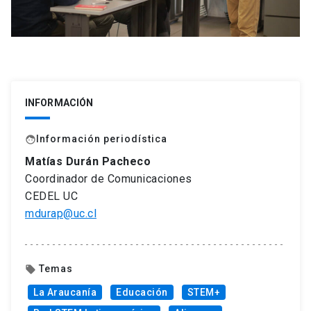
INFORMACIÓN
Información periodística
face
Matías Durán Pacheco
Coordinador de Comunicaciones
CEDEL UC
mdurap@uc.cl
Temas
local_offer
La Araucanía
Educación
STEM+