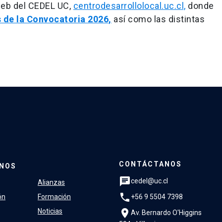
 web del CEDEL UC,
centrodesarrollolocal.uc.cl,
donde
 de la Convocatoria 2026,
así como las distintas
CONTÁCTANOS
NOS
chat
cedel@uc.cl
Alianzas
phone
+56 9 5504 7398
ón
Formación
location_on
Noticias
Av. Bernardo O'Higgins