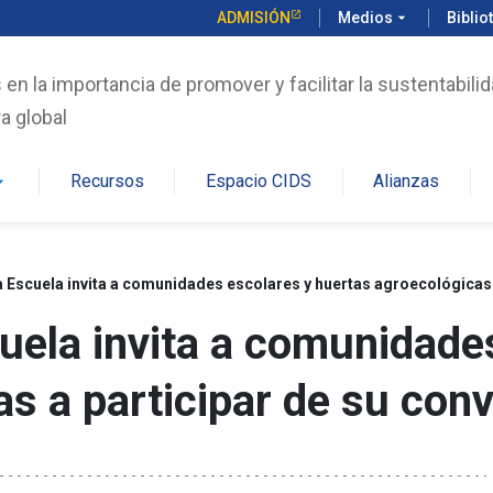
ADMISIÓN
Medios
arrow_drop_down
Biblio
n la importancia de promover y facilitar la sustentabilid
a global
Recursos
Espacio CIDS
Alianzas
rop_down
Escuela invita a comunidades escolares y huertas agroecológicas 
ela invita a comunidades
as a participar de su con