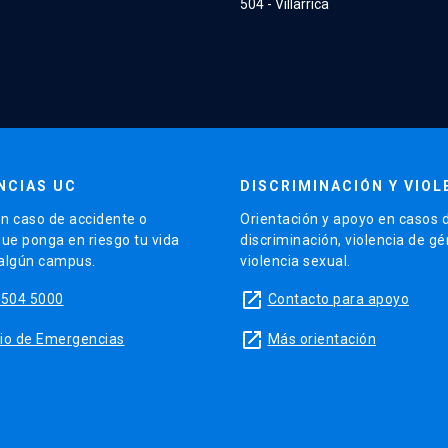
504 - Villarrica
NCIAS UC
DISCRIMINACIÓN Y VIOL
n caso de accidente o
Orientación y apoyo en casos 
que ponga en riesgo tu vida
discriminación, violencia de g
 algún campus.
violencia sexual.
launch
5504 5000
Contacto para apoyo
launch
sitio de Emergencias
Más orientación