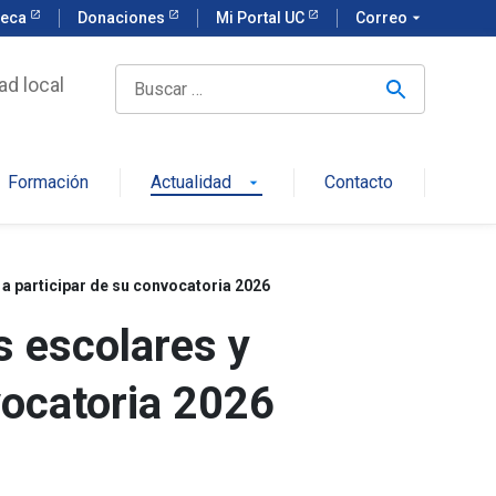
teca
Donaciones
Mi Portal UC
Correo
arrow_drop_down
ad local
Formación
Actualidad
Contacto
arrow_drop_down
a participar de su convocatoria 2026
 escolares y
vocatoria 2026