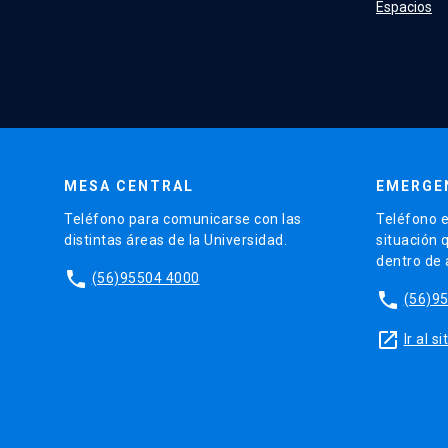
Espacios
MESA CENTRAL
EMERGE
Teléfono para comunicarse con las
Teléfono e
distintas áreas de la Universidad.
situación 
dentro de
phone
(56)95504 4000
phone
(56)9
launch
Ir al 