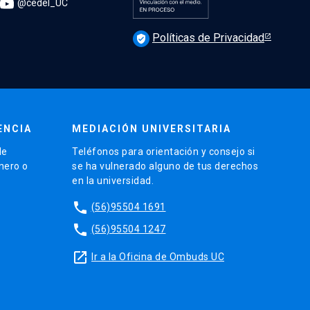
@cedel_UC
Políticas de Privacidad
verified_user
ENCIA
MEDIACIÓN UNIVERSITARIA
de
Teléfonos para orientación y consejo si
énero o
se ha vulnerado alguno de tus derechos
en la universidad.
phone
(56)95504 1691
phone
(56)95504 1247
launch
Ir a la Oficina de Ombuds UC