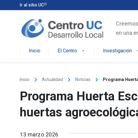
Skip
Ir al sitio UC
to
content
Creemos e
en una er
Inicio
El Centro
Investigación
arrow_drop_down
arrow_d
keyboard_arrow_right
keyboard_arrow_right
keyboard_arrow_right
Inicio
Actualidad
Noticias
Programa Huerta 
Programa Huerta Escu
huertas agroecológic
13 marzo 2026