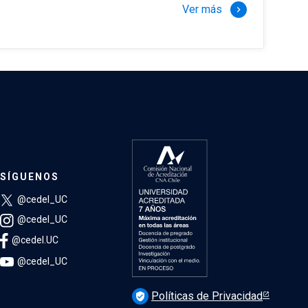
Ver más
keyboard_arrow_right
SÍGUENOS
@cedel_UC
@cedel_UC
@cedel.UC
@cedel_UC
Políticas de Privacidad
verified_user