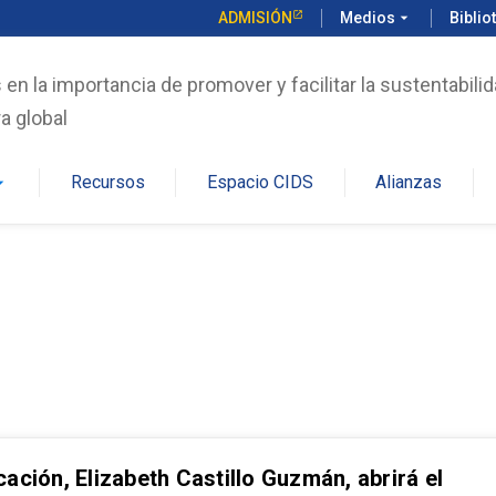
ADMISIÓN
Medios
arrow_drop_down
Biblio
n la importancia de promover y facilitar la sustentabilid
a global
Recursos
Espacio CIDS
Alianzas
rop_down
ación, Elizabeth Castillo Guzmán, abrirá el