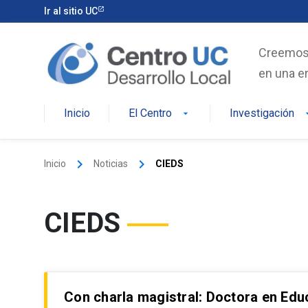
Skip
Ir al sitio UC
to
content
Creemos e
en una er
Inicio
El Centro
Investigación
arrow_drop_down
arrow_d
keyboard_arrow_right
keyboard_arrow_right
Inicio
Noticias
CIEDS
CIEDS
Con charla magistral: Doctora en Educ