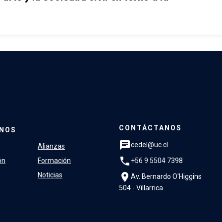
CONTÁCTANOS
NOS
chat
cedel@uc.cl
Alianzas
phone
+56 9 5504 7398
ón
Formación
location_on
Noticias
Av. Bernardo O'Higgins
504 - Villarrica