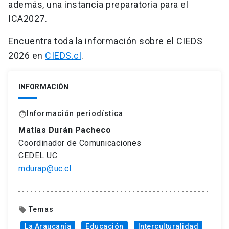
además, una instancia preparatoria para el
ICA2027.
Encuentra toda la información sobre el CIEDS
2026 en
CIEDS.cl
.
INFORMACIÓN
Información periodística
face
Matías Durán Pacheco
Coordinador de Comunicaciones
CEDEL UC
mdurap@uc.cl
Temas
local_offer
La Araucanía
Educación
Interculturalidad