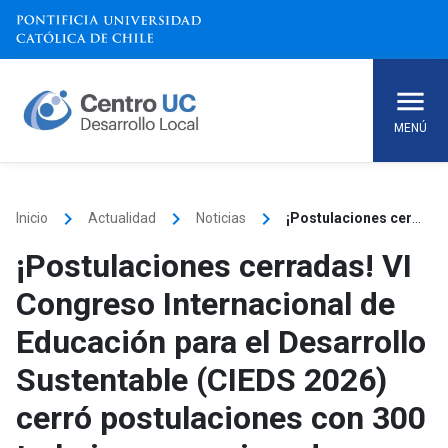
Skip
to
content
MENÚ
keyboard_arrow_right
keyboard_arrow_right
keyboard_arrow_right
Inicio
Actualidad
Noticias
¡Postulaciones cerradas! VI Congreso Internacional de Educación para el Desarrollo Sustentable (CIEDS 2026) cerró postulaciones con 300 trabajos recepcionados
¡Postulaciones cerradas! VI
Congreso Internacional de
Educación para el Desarrollo
Sustentable (CIEDS 2026)
cerró postulaciones con 300