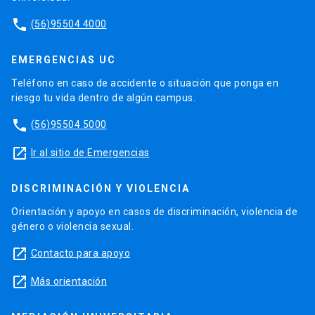
phone
(56)95504 4000
EMERGENCIAS UC
Teléfono en caso de accidente o situación que ponga en
riesgo tu vida dentro de algún campus.
phone
(56)95504 5000
launch
Ir al sitio de Emergencias
DISCRIMINACIÓN Y VIOLENCIA
Orientación y apoyo en casos de discriminación, violencia de
género o violencia sexual.
launch
Contacto para apoyo
launch
Más orientación