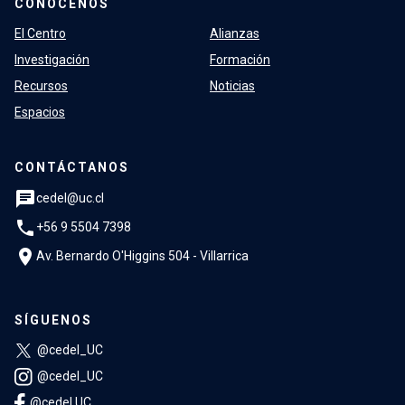
CONÓCENOS
El Centro
Alianzas
Investigación
Formación
Recursos
Noticias
Espacios
CONTÁCTANOS
chat
cedel@uc.cl
phone
+56 9 5504 7398
location_on
Av. Bernardo O'Higgins 504 - Villarrica
SÍGUENOS
@cedel_UC
@cedel_UC
@cedel.UC