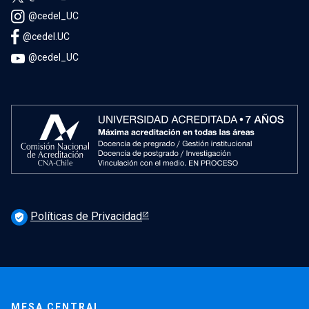
@cedel_UC
@cedel.UC
@cedel_UC
Políticas de Privacidad
verified_user
MESA CENTRAL