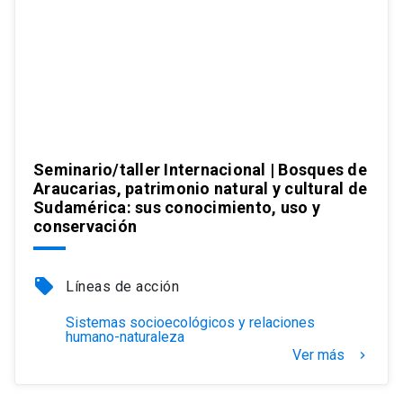
Seminario/taller Internacional | Bosques de
Araucarias, patrimonio natural y cultural de
Sudamérica: sus conocimiento, uso y
conservación
local_offer
Líneas de acción
Sistemas socioecológicos y relaciones
humano-naturaleza
Ver más
keyboard_arrow_right