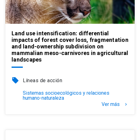
Land use intensification: differential
impacts of forest cover loss, fragmentation
and land-ownership subdivision on
mammalian meso-carnivores in agricultural
landscapes
local_offer
Líneas de acción
Sistemas socioecológicos y relaciones
humano-naturaleza
Ver más
keyboard_arrow_right