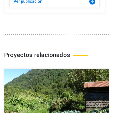
Ver publicación
arrow_forward
Proyectos relacionados