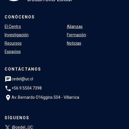
CONÓCENOS
El Centro
Alianzas
Investigación
Formación
Recursos
Noticias
Espacios
CONTÁCTANOS
chat
cedel@uc.cl
phone
+56 9 5504 7398
location_on
Av. Bernardo O'Higgins 504 - Villarrica
SÍGUENOS
@cedel_UC