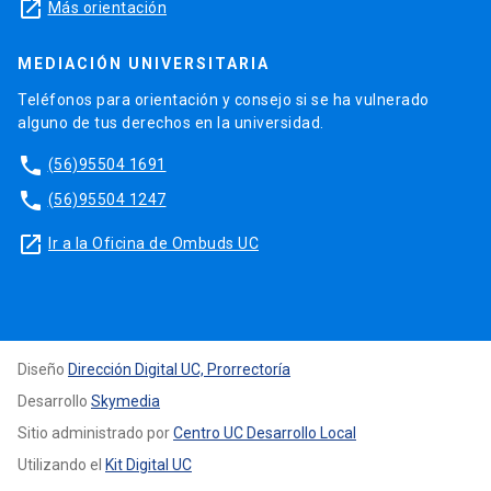
launch
Más orientación
MEDIACIÓN UNIVERSITARIA
Teléfonos para orientación y consejo si se ha vulnerado
alguno de tus derechos en la universidad.
phone
(56)95504 1691
phone
(56)95504 1247
launch
Ir a la Oficina de Ombuds UC
Diseño
Dirección Digital UC, Prorrectoría
Desarrollo
Skymedia
Sitio administrado por
Centro UC Desarrollo Local
Utilizando el
Kit Digital UC