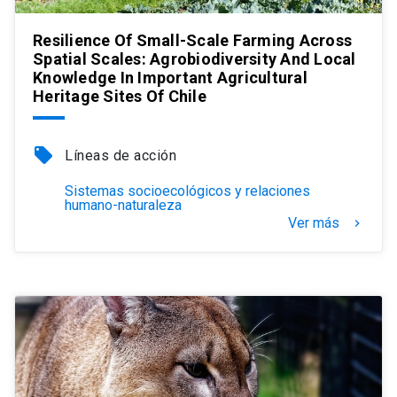
Resilience Of Small-Scale Farming Across
Spatial Scales: Agrobiodiversity And Local
Knowledge In Important Agricultural
Heritage Sites Of Chile
local_offer
Líneas de acción
Sistemas socioecológicos y relaciones
humano-naturaleza
Ver más
keyboard_arrow_right