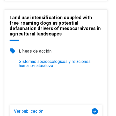
Land use intensification coupled with
free-roaming dogs as potential
defaunation drivers of mesocarnivores in
agricultural landscapes
local_offer
Líneas de acción
Sistemas socioecológicos y relaciones
humano-naturaleza
Ver publicación
arrow_forward