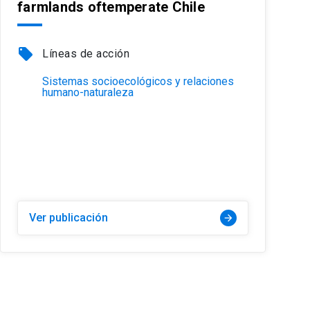
farmlands oftemperate Chile
local_offer
Líneas de acción
Sistemas socioecológicos y relaciones
humano-naturaleza
Ver publicación
arrow_forward