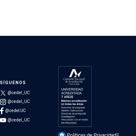
SÍGUENOS
@cedel_UC
@cedel_UC
@cedel.UC
@cedel_UC
Políticas de Privacidad
verified_user