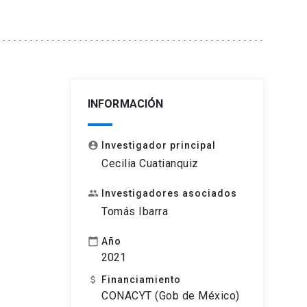
INFORMACIÓN
Investigador principal
account_circle
Cecilia Cuatianquiz
Investigadores asociados
people
Tomás Ibarra
Año
calendar_today
2021
Financiamiento
attach_money
CONACYT (Gob de México)