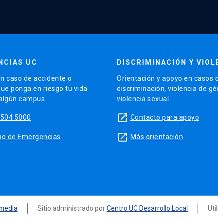
NCIAS UC
DISCRIMINACIÓN Y VIOL
n caso de accidente o
Orientación y apoyo en casos 
que ponga en riesgo tu vida
discriminación, violencia de g
 algún campus.
violencia sexual.
launch
5504 5000
Contacto para apoyo
launch
sitio de Emergencias
Más orientación
media
Sitio administrado por
Centro UC Desarrollo Local
Uti