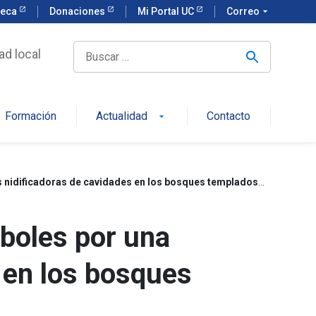
teca
Donaciones
Mi Portal UC
Correo
arrow_drop_down
ad local
Formación
Actualidad
Contacto
arrow_drop_down
Patrones de uso secuencial de cavidades en árboles por una comunidad de aves nidificadoras de cavidades en los bosques templados del sur de Sudamérica, Chile
rboles por una
 en los bosques