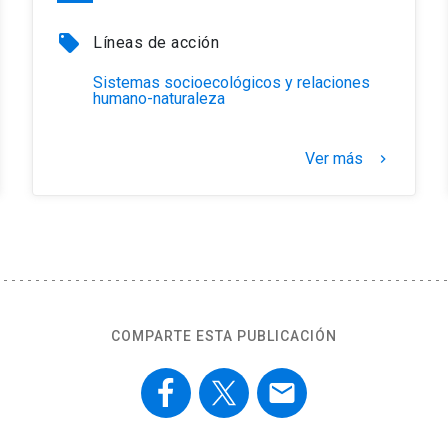
local_offer
Líneas de acción
Sistemas socioecológicos y relaciones
humano-naturaleza
Ver más
keyboard_arrow_right
COMPARTE ESTA PUBLICACIÓN
email