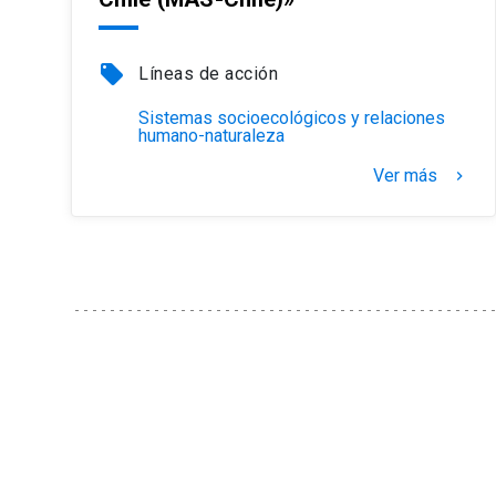
local_offer
Líneas de acción
Sistemas socioecológicos y relaciones
humano-naturaleza
Ver más
keyboard_arrow_right