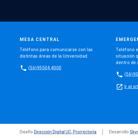
MESA CENTRAL
EMERGE
Teléfono para comunicarse con las
Teléfono e
distintas áreas de la Universidad.
situación 
dentro de
phone
(56)95504 4000
phone
(56)9
launch
Ir al 
Diseño
Dirección Digital UC, Prorrectoría
Desarrollo
Sky