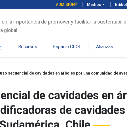
ADMISIÓN
Medios
arrow_drop_down
Biblio
n la importancia de promover y facilitar la sustentabilid
a global
Recursos
Espacio CIDS
Alianzas
rop_down
encial de cavidades en á
dificadoras de cavidades
 Sudamérica, Chile