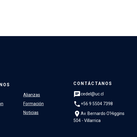
CONTÁCTANOS
NOS
chat
cedel@uc.cl
Alianzas
phone
+56 9 5504 7398
ón
Formación
location_on
Noticias
Av. Bernardo O'Higgins
504 - Villarrica