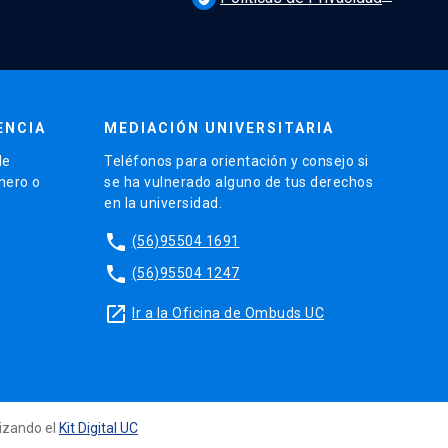
ENCIA
MEDIACIÓN UNIVERSITARIA
de
Teléfonos para orientación y consejo si
énero o
se ha vulnerado alguno de tus derechos
en la universidad.
phone
(56)95504 1691
phone
(56)95504 1247
launch
Ir a la Oficina de Ombuds UC
lizando el
Kit Digital UC