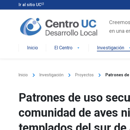
Skip
Ir al sitio UC
to
content
Creemos e
en una er
Inicio
El Centro
Investigación
arrow_drop_down
arrow_d
keyboard_arrow_right
keyboard_arrow_right
keyboard_arrow_right
Inicio
Investigación
Proyectos
Patrones de uso secu
comunidad de aves ni
templados del sur de