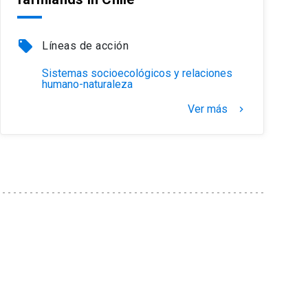
local_offer
Líneas de acción
Sistemas socioecológicos y relaciones
humano-naturaleza
Ver más
keyboard_arrow_right