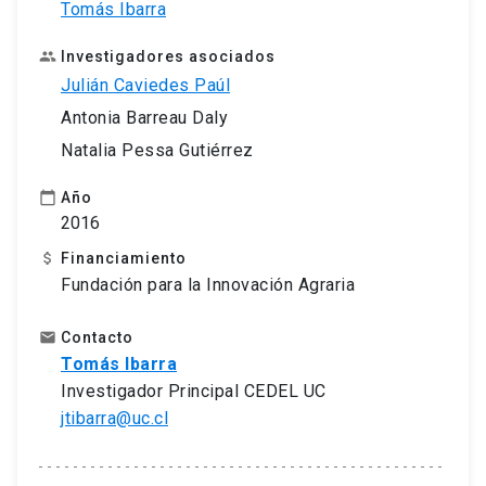
Tomás Ibarra
Investigadores asociados
people
Julián Caviedes Paúl
Antonia Barreau Daly
Natalia Pessa Gutiérrez
Año
calendar_today
2016
Financiamiento
attach_money
Fundación para la Innovación Agraria
Contacto
email
Tomás Ibarra
Investigador Principal CEDEL UC
jtibarra@uc.cl