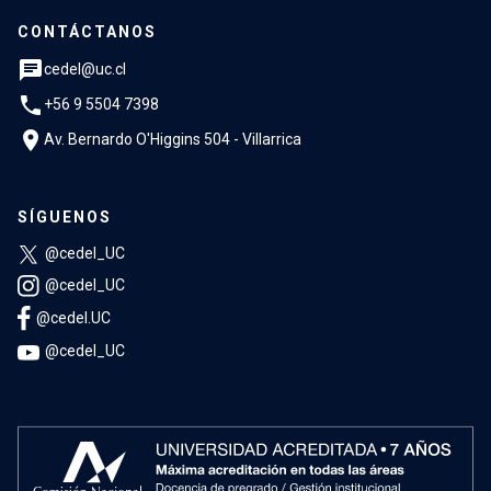
CONTÁCTANOS
chat
cedel@uc.cl
phone
+56 9 5504 7398
location_on
Av. Bernardo O'Higgins 504 - Villarrica
SÍGUENOS
@cedel_UC
@cedel_UC
@cedel.UC
@cedel_UC