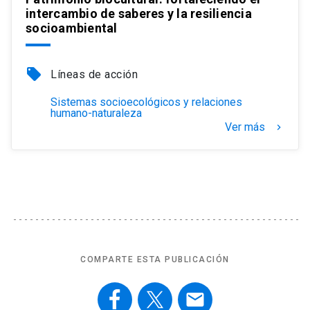
intercambio de saberes y la resiliencia
socioambiental
local_offer
Líneas de acción
Sistemas socioecológicos y relaciones
humano-naturaleza
Ver más
keyboard_arrow_right
COMPARTE ESTA PUBLICACIÓN
email