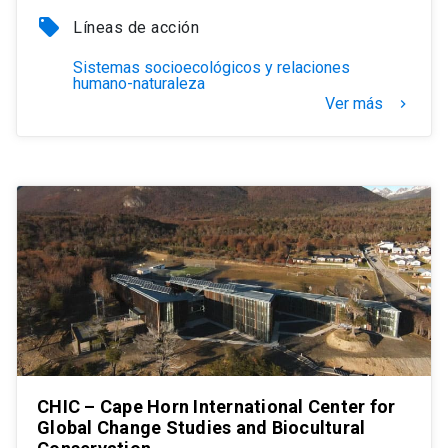
local_offer
Líneas de acción
Sistemas socioecológicos y relaciones
humano-naturaleza
Ver más
keyboard_arrow_right
CHIC – Cape Horn International Center for
Global Change Studies and Biocultural