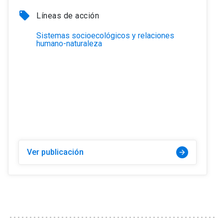
local_offer
Líneas de acción
Sistemas socioecológicos y relaciones
humano-naturaleza
Ver publicación
arrow_forward