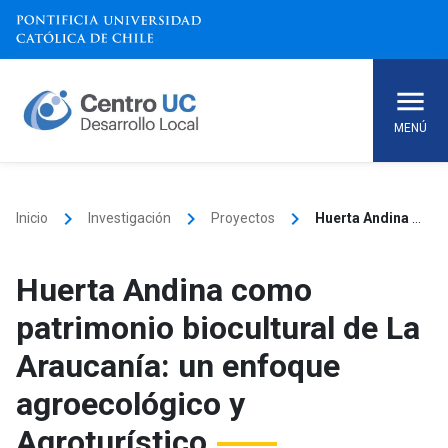
Skip
to
content
MENÚ
keyboard_arrow_right
keyboard_arrow_right
keyboard_arrow_right
Inicio
Investigación
Proyectos
Huerta Andina como patrimonio biocultural de La Araucanía: un enfoque agroecológico y Agroturístico
Huerta Andina como
patrimonio biocultural de La
Araucanía: un enfoque
agroecológico y
Agroturístico