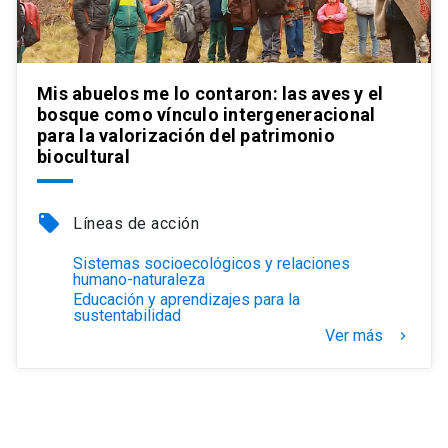
Mis abuelos me lo contaron: las aves y el
bosque como vínculo intergeneracional
para la valorización del patrimonio
biocultural
local_offer
Líneas de acción
Sistemas socioecológicos y relaciones
humano-naturaleza
Educación y aprendizajes para la
sustentabilidad
Ver más
keyboard_arrow_right