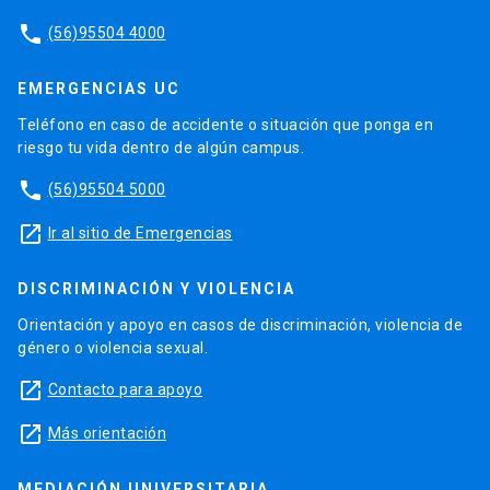
phone
(56)95504 4000
EMERGENCIAS UC
Teléfono en caso de accidente o situación que ponga en
riesgo tu vida dentro de algún campus.
phone
(56)95504 5000
launch
Ir al sitio de Emergencias
DISCRIMINACIÓN Y VIOLENCIA
Orientación y apoyo en casos de discriminación, violencia de
género o violencia sexual.
launch
Contacto para apoyo
launch
Más orientación
MEDIACIÓN UNIVERSITARIA