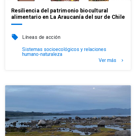
Resiliencia del patrimonio biocultural
alimentario en La Araucanía del sur de Chile
local_offer
Líneas de acción
Sistemas socioecológicos y relaciones
humano-naturaleza
Ver más
keyboard_arrow_right