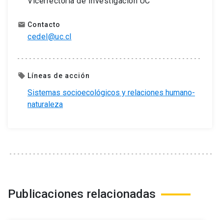
Vicerrectoría de Investigación UC
Contacto
email
cedel@uc.cl
Líneas de acción
local_offer
Sistemas socioecológicos y relaciones humano-
naturaleza
Publicaciones relacionadas