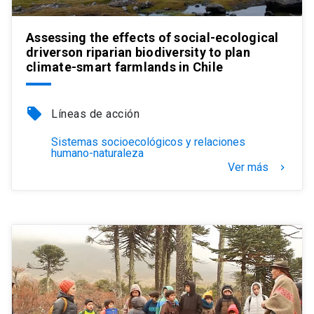
Assessing the effects of social-ecological
driverson riparian biodiversity to plan
climate-smart farmlands in Chile
local_offer
Líneas de acción
Sistemas socioecológicos y relaciones
humano-naturaleza
Ver más
keyboard_arrow_right