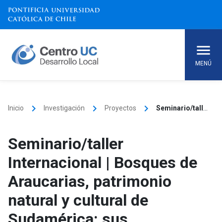
Skip
to
content
MENÚ
keyboard_arrow_right
keyboard_arrow_right
keyboard_arrow_right
Inicio
Investigación
Proyectos
Seminario/taller Internacional | Bosques de Araucarias, patrimonio natural y cultural de Sudamérica: sus conocimiento, uso y conservación
Seminario/taller
Internacional | Bosques de
Araucarias, patrimonio
natural y cultural de
Sudamérica: sus