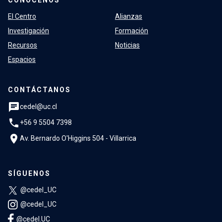
CONÓCENOS
El Centro
Alianzas
Investigación
Formación
Recursos
Noticias
Espacios
CONTÁCTANOS
chat
cedel@uc.cl
phone
+56 9 5504 7398
location_on
Av. Bernardo O'Higgins 504 - Villarrica
SÍGUENOS
@cedel_UC
@cedel_UC
@cedel.UC