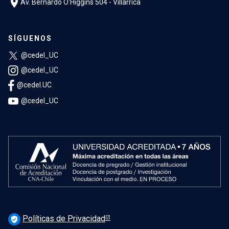
location_on
Av. Bernardo O'Higgins 504 - Villarrica
SÍGUENOS
@cedel_UC
@cedel_UC
@cedel.UC
@cedel_UC
Políticas de Privacidad
verified_user