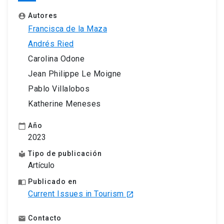
Autores
account_circle
Francisca de la Maza
Andrés Ried
Carolina Odone
Jean Philippe Le Moigne
Pablo Villalobos
Katherine Meneses
Año
calendar_today
2023
Tipo de publicación
local_library
Artículo
Publicado en
import_contacts
Current Issues in Tourism
launch
Contacto
email