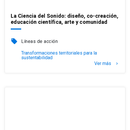
La Ciencia del Sonido: diseño, co-creación,
educación científica, arte y comunidad
local_offer
Líneas de acción
Transformaciones territoriales para la
sustentabilidad
Ver más
keyboard_arrow_right