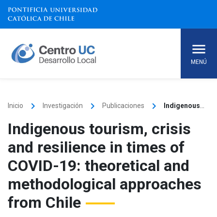
Skip
to
content
MENÚ
keyboard_arrow_right
keyboard_arrow_right
keyboard_arrow_right
Inicio
Investigación
Publicaciones
Indigenous tourism, crisis and resilience in times of COVID-19: theoretical and methodological approaches from Chile
Indigenous tourism, crisis
and resilience in times of
COVID-19: theoretical and
methodological approaches
from Chile