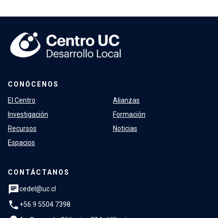
CONÓCENOS
El Centro
Alianzas
Investigación
Formación
Recursos
Noticias
Espacios
CONTÁCTANOS
chat
cedel@uc.cl
phone
+56 9 5504 7398