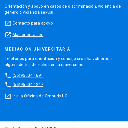
Orientación y apoyo en casos de discriminación, violencia de
género o violencia sexual.
launch
Contacto para apoyo
launch
Más orientación
MEDIACIÓN UNIVERSITARIA
Teléfonos para orientación y consejo si se ha vulnerado
alguno de tus derechos en la universidad.
phone
(56)95504 1691
phone
(56)95504 1247
launch
Ir a la Oficina de Ombuds UC