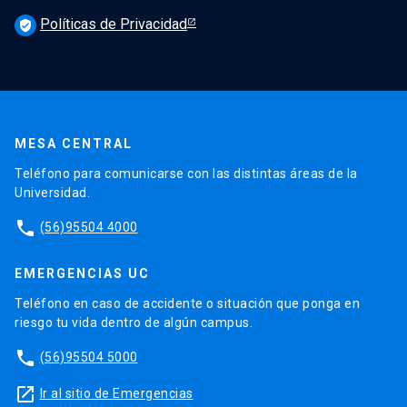
Políticas de Privacidad
verified_user
MESA CENTRAL
Teléfono para comunicarse con las distintas áreas de la
Universidad.
phone
(56)95504 4000
EMERGENCIAS UC
Teléfono en caso de accidente o situación que ponga en
riesgo tu vida dentro de algún campus.
phone
(56)95504 5000
launch
Ir al sitio de Emergencias