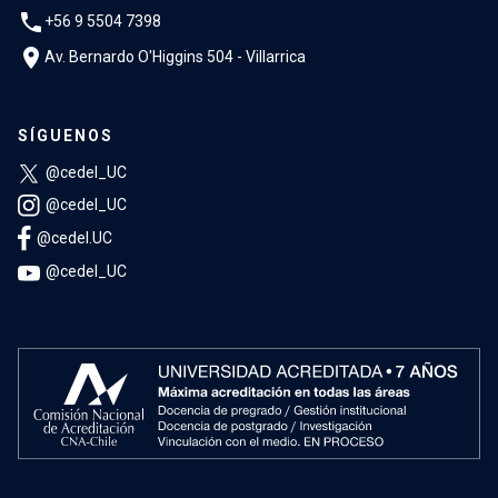
phone
+56 9 5504 7398
location_on
Av. Bernardo O'Higgins 504 - Villarrica
SÍGUENOS
@cedel_UC
@cedel_UC
@cedel.UC
@cedel_UC