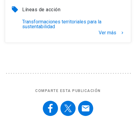
local_offer
Líneas de acción
Transformaciones territoriales para la
sustentabilidad
Ver más
keyboard_arrow_right
COMPARTE ESTA PUBLICACIÓN
email