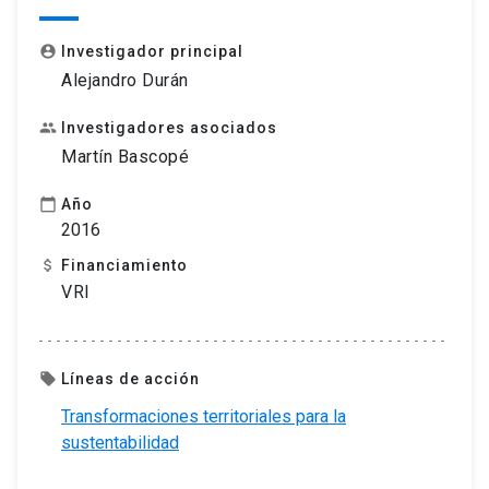
Investigador principal
account_circle
Alejandro Durán
Investigadores asociados
people
Martín Bascopé
Año
calendar_today
2016
Financiamiento
attach_money
VRI
Líneas de acción
local_offer
Transformaciones territoriales para la
sustentabilidad