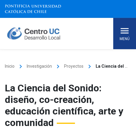
Skip
to
content
MENÚ
keyboard_arrow_right
keyboard_arrow_right
keyboard_arrow_right
Inicio
Investigación
Proyectos
La Ciencia del Sonido: diseño, co-creación, educación científica, arte y comunidad
La Ciencia del Sonido:
diseño, co-creación,
educación científica, arte y
comunidad