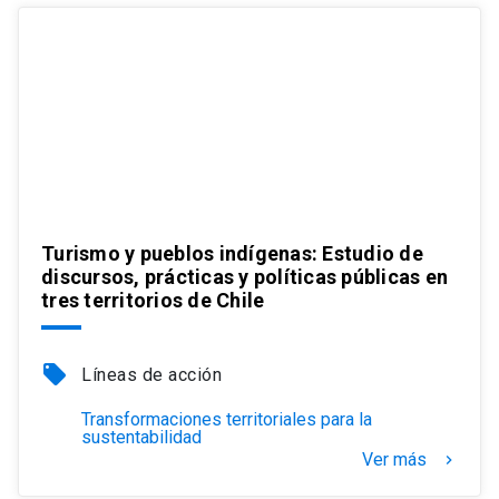
Turismo y pueblos indígenas: Estudio de
discursos, prácticas y políticas públicas en
tres territorios de Chile
local_offer
Líneas de acción
Transformaciones territoriales para la
sustentabilidad
Ver más
keyboard_arrow_right