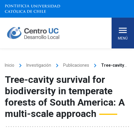
Skip
to
content
MENÚ
keyboard_arrow_right
keyboard_arrow_right
keyboard_arrow_right
Inicio
Investigación
Publicaciones
Tree-cavity survival for biodiversity in temperate forests of South America: A multi-scale approach
Tree-cavity survival for
biodiversity in temperate
forests of South America: A
multi-scale approach