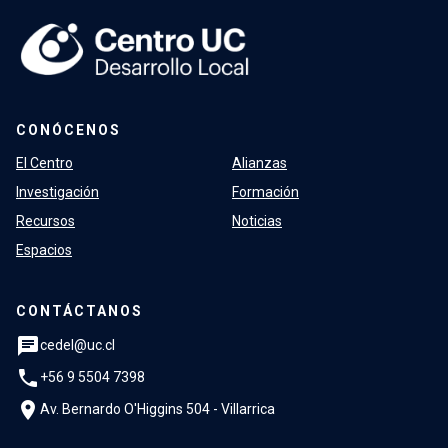
CONÓCENOS
El Centro
Alianzas
Investigación
Formación
Recursos
Noticias
Espacios
CONTÁCTANOS
chat
cedel@uc.cl
phone
+56 9 5504 7398
location_on
Av. Bernardo O'Higgins 504 - Villarrica