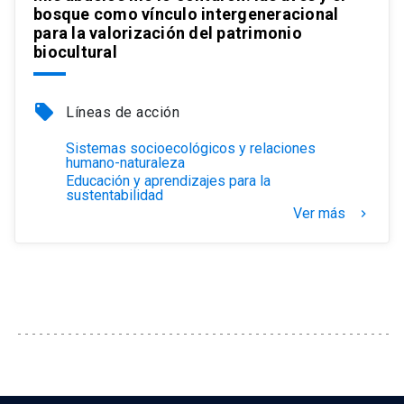
bosque como vínculo intergeneracional
para la valorización del patrimonio
biocultural
local_offer
Líneas de acción
Sistemas socioecológicos y relaciones
humano-naturaleza
Educación y aprendizajes para la
sustentabilidad
Ver más
keyboard_arrow_right