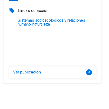
local_offer
Líneas de acción
Sistemas socioecológicos y relaciones
humano-naturaleza
Ver publicación
arrow_forward