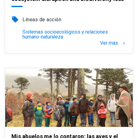
local_offer
Líneas de acción
Sistemas socioecológicos y relaciones
humano-naturaleza
Ver más
keyboard_arrow_right
Mis abuelos me lo contaron: las aves y el