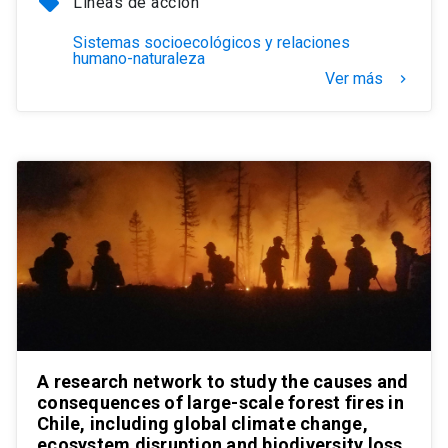
local_offer
Líneas de acción
Sistemas socioecológicos y relaciones
humano-naturaleza
Ver más
keyboard_arrow_right
A research network to study the causes and
consequences of large-scale forest fires in
Chile, including global climate change,
ecosystem disruption and biodiversity loss