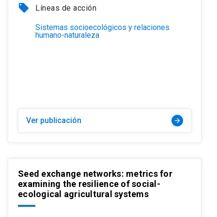
local_offer
Líneas de acción
Sistemas socioecológicos y relaciones
humano-naturaleza
Ver publicación
arrow_forward
Seed exchange networks: metrics for
examining the resilience of social-
ecological agricultural systems