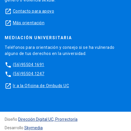
launch
Contacto para apoyo
launch
Más orientación
MEDIACIÓN UNIVERSITARIA
Teléfonos para orientación y consejo si se ha vulnerado
alguno de tus derechos en la universidad.
phone
(56)95504 1691
phone
(56)95504 1247
launch
Ir a la Oficina de Ombuds UC
Diseño
Dirección Digital UC, Prorrectoría
Desarrollo
Skymedia