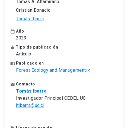
Tomás A. Altamirano
Cristian Bonacic
Tomás Ibarra
Año
calendar_today
2023
Tipo de publicación
local_library
Artículo
Publicado en
import_contacts
Forest Ecology and Management
launch
Contacto
email
Tomás Ibarra
Investigador Principal CEDEL UC
jtibarra@uc.cl