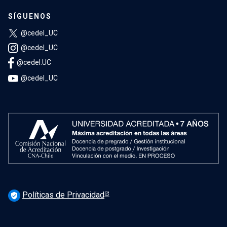
SÍGUENOS
@cedel_UC
@cedel_UC
@cedel.UC
@cedel_UC
Políticas de Privacidad
verified_user