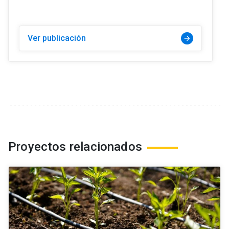
Ver publicación
arrow_forward
Proyectos relacionados