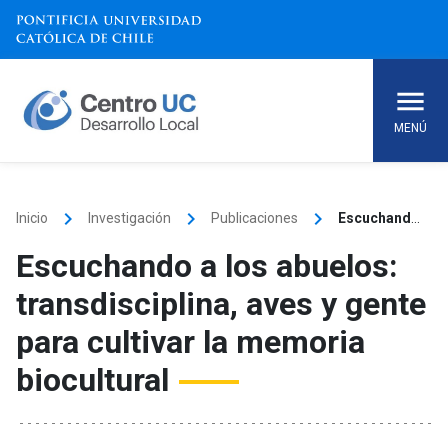
Skip
to
content
MENÚ
keyboard_arrow_right
keyboard_arrow_right
keyboard_arrow_right
Inicio
Investigación
Publicaciones
Escuchando a los abuelos: transdisciplina, aves y gente para cultivar la memoria biocultural
Escuchando a los abuelos:
transdisciplina, aves y gente
para cultivar la memoria
biocultural