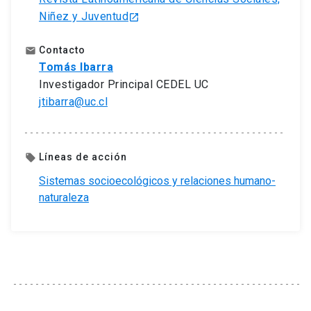
Niñez y Juventud
launch
Contacto
email
Tomás Ibarra
Investigador Principal CEDEL UC
jtibarra@uc.cl
Líneas de acción
local_offer
Sistemas socioecológicos y relaciones humano-
naturaleza