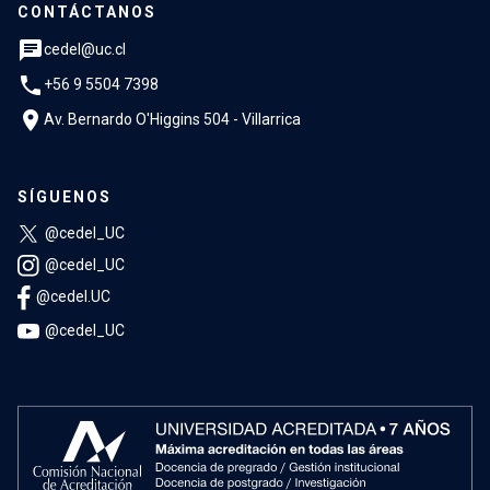
CONTÁCTANOS
chat
cedel@uc.cl
phone
+56 9 5504 7398
location_on
Av. Bernardo O'Higgins 504 - Villarrica
SÍGUENOS
@cedel_UC
@cedel_UC
@cedel.UC
@cedel_UC