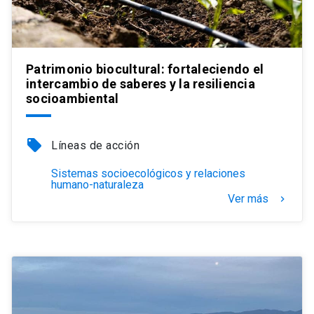
Patrimonio biocultural: fortaleciendo el
intercambio de saberes y la resiliencia
socioambiental
local_offer
Líneas de acción
Sistemas socioecológicos y relaciones
humano-naturaleza
Ver más
keyboard_arrow_right