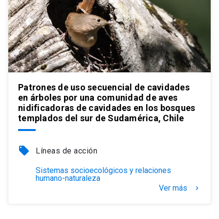
Patrones de uso secuencial de cavidades
en árboles por una comunidad de aves
nidificadoras de cavidades en los bosques
templados del sur de Sudamérica, Chile
local_offer
Líneas de acción
Sistemas socioecológicos y relaciones
humano-naturaleza
Ver más
keyboard_arrow_right