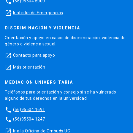
phone
(56)95504 5000
launch
Ir al sitio de Emergencias
DISCRIMINACIÓN Y VIOLENCIA
Orientación y apoyo en casos de discriminación, violencia de
género o violencia sexual.
launch
Contacto para apoyo
launch
Más orientación
MEDIACIÓN UNIVERSITARIA
Teléfonos para orientación y consejo si se ha vulnerado
alguno de tus derechos en la universidad.
phone
(56)95504 1691
phone
(56)95504 1247
launch
Ir a la Oficina de Ombuds UC