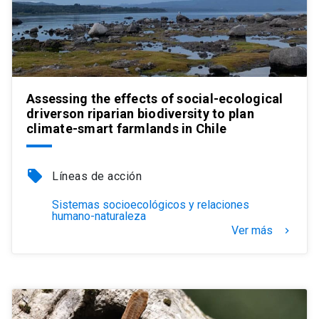
Assessing the effects of social-ecological
driverson riparian biodiversity to plan
climate-smart farmlands in Chile
local_offer
Líneas de acción
Sistemas socioecológicos y relaciones
humano-naturaleza
Ver más
keyboard_arrow_right