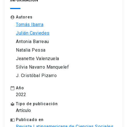
INFORMACIÓN
Autores
account_circle
Tomás Ibarra
Julián Caviedes
Antonia Barreau
Natalia Pessa
Jeanette Valenzuela
Silvia Navarro Manquelef
J. Cristóbal Pizarro
Año
calendar_today
2022
Tipo de publicación
local_library
Artículo
Publicado en
import_contacts
Revista Latinoamericana de Ciencias Sociales,