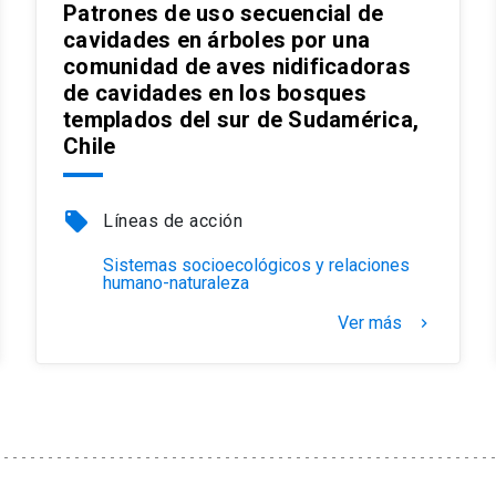
Patrones de uso secuencial de
cavidades en árboles por una
comunidad de aves nidificadoras
de cavidades en los bosques
templados del sur de Sudamérica,
Chile
local_offer
Líneas de acción
Sistemas socioecológicos y relaciones
humano-naturaleza
Ver más
keyboard_arrow_right