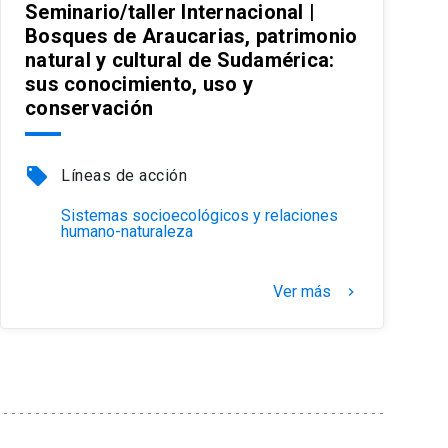
Seminario/taller Internacional |
Bosques de Araucarias, patrimonio
natural y cultural de Sudamérica:
sus conocimiento, uso y
conservación
local_offer
Líneas de acción
Sistemas socioecológicos y relaciones
humano-naturaleza
Ver más
keyboard_arrow_right