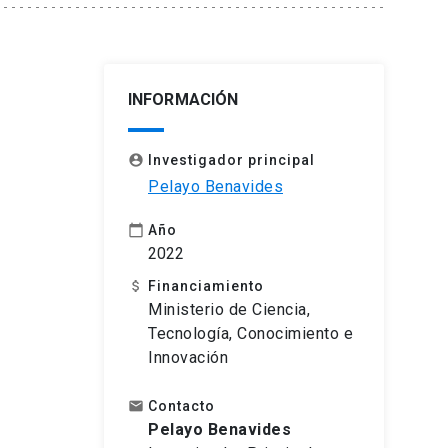
INFORMACIÓN
Investigador principal
account_circle
Pelayo Benavides
Año
calendar_today
2022
Financiamiento
attach_money
Ministerio de Ciencia,
Tecnología, Conocimiento e
Innovación
Contacto
email
Pelayo Benavides