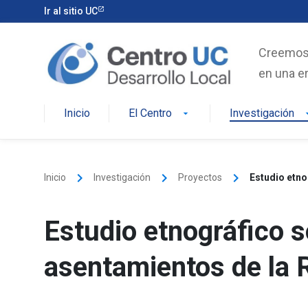
Skip
Ir al sitio UC
to
content
Creemos e
en una er
Inicio
El Centro
Investigación
arrow_drop_down
arrow_d
keyboard_arrow_right
keyboard_arrow_right
keyboard_arrow_right
Inicio
Investigación
Proyectos
Estudio etno
Estudio etnográfico 
asentamientos de la 