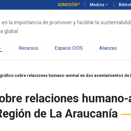
ADMISIÓN
Medios
arrow_drop_down
Biblio
n la importancia de promover y facilitar la sustentabilid
a global
Recursos
Espacio CIDS
Alianzas
rop_down
gráfico sobre relaciones humano-animal en dos asentamientos de l
sobre relaciones humano-
Región de La Araucanía