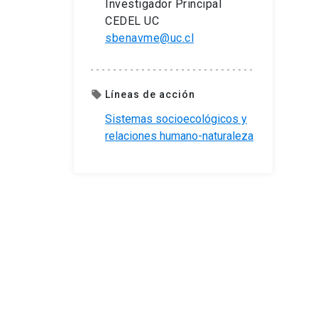
Investigador Principal
CEDEL UC
sbenavme@uc.cl
Líneas de acción
local_offer
Sistemas socioecológicos y
relaciones humano-naturaleza