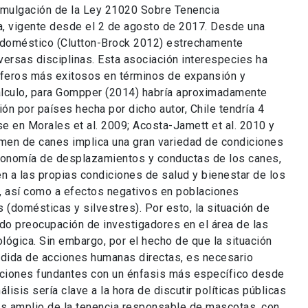
promulgación de la Ley 21020 Sobre Tenencia
 vigente desde el 2 de agosto de 2017. Desde una
l doméstico (Clutton-Brock 2012) estrechamente
versas disciplinas. Esta asociación interespecies ha
íferos más exitosos en términos de expansión y
cálculo, para Gompper (2014) habría aproximadamente
ión por países hecha por dicho autor, Chile tendría 4
 en Morales et al. 2009; Acosta-Jamett et al. 2010 y
men de canes implica una gran variedad de condiciones
tonomía de desplazamientos y conductas de los canes,
en a las propias condiciones de salud y bienestar de los
-, así como a efectos negativos en poblaciones
(domésticas y silvestres). Por esto, la situación de
ido preocupación de investigadores en el área de las
ológica. Sin embargo, por el hecho de que la situación
dida de acciones humanas directas, es necesario
acciones fundantes con un énfasis más específico desde
álisis sería clave a la hora de discutir políticas públicas
ás amplio de la tenencia responsable de mascotas, con