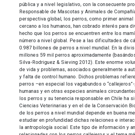
pública y a nivel legislativo, con la consecuente 
Responsable de Mascotas y Animales de Compañía,
perspectiva global, los perros, como primer anima
cercano a los humanos, han cobrado interés para di
hecho que los perros se encuentren entre los mam
número a nivel global. Pese a las dificultades de 
0.987 billones de perros a nivel mundial. En la divis
millones 59 mil perros aproximadamente (basándose
Silva-Rodriguez & Sieving 2012). Este enorme volu
de vida y problemas, asociados generalmente a au
y falta de control humano. Dichos problemas refier
perros –en especial los vagabundos o “callejeros”
humanas y en otras especies animales circundantes 
los perros y su tenencia responsable en Chile ha s
Ciencias Veterinarias y en el de la Conservación Bi
de los perros a nivel mundial depende en buena me
estudiar en profundidad dichas relaciones e inter
la antropología social. Este tipo de información y an
relacionadas con los perros callejeros y el tema m