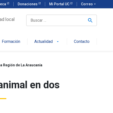
teca
Donaciones
Mi Portal UC
Correo
arrow_drop_down
ad local
Formación
Actualidad
Contacto
arrow_drop_down
a Región de La Araucanía
animal en dos