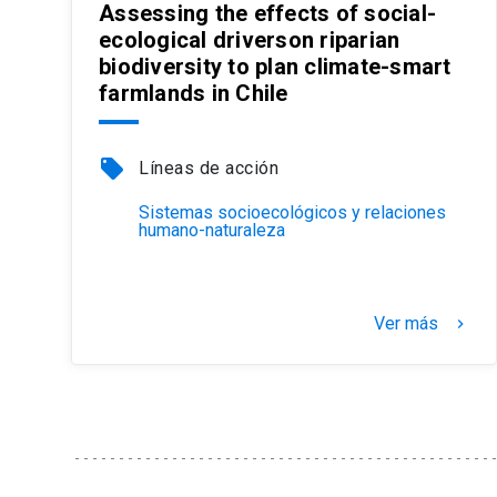
Assessing the effects of social-
ecological driverson riparian
biodiversity to plan climate-smart
farmlands in Chile
local_offer
Líneas de acción
Sistemas socioecológicos y relaciones
humano-naturaleza
Ver más
keyboard_arrow_right