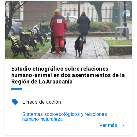
Estudio etnográfico sobre relaciones
humano-animal en dos asentamientos de la
Región de La Araucanía
local_offer
Líneas de acción
Sistemas socioecológicos y relaciones
humano-naturaleza
Ver más
keyboard_arrow_right