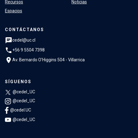
Recursos
Noticias
Espacios
CONTÁCTANOS
chat
cedel@uc.cl
phone
+56 9 5504 7398
location_on
Av. Bernardo O'Higgins 504 - Villarrica
SÍGUENOS
@cedel_UC
@cedel_UC
@cedel.UC
@cedel_UC