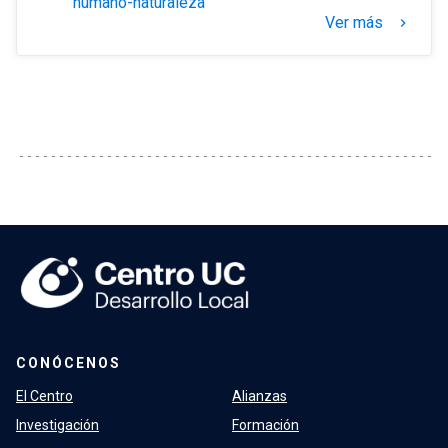
humano-naturaleza
Ver más
keyboard_arrow_right
CONÓCENOS
El Centro
Alianzas
Investigación
Formación