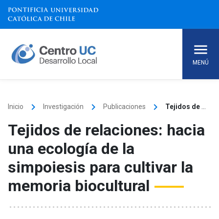
Skip
to
content
MENÚ
keyboard_arrow_right
keyboard_arrow_right
keyboard_arrow_right
Inicio
Investigación
Publicaciones
Tejidos de relaciones: hacia una ecología de la simpoiesis para cultivar la memoria biocultural
Tejidos de relaciones: hacia
una ecología de la
simpoiesis para cultivar la
memoria biocultural