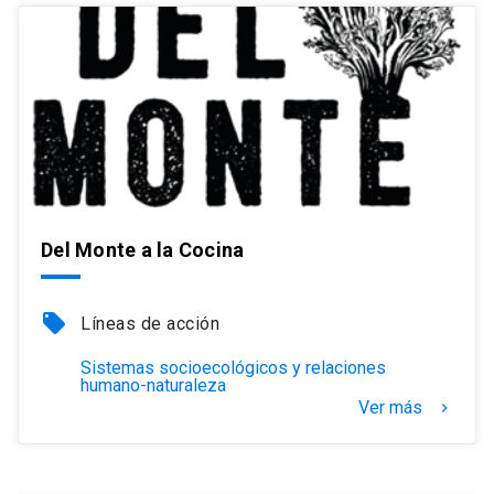
Del Monte a la Cocina
local_offer
Líneas de acción
Sistemas socioecológicos y relaciones
humano-naturaleza
Ver más
keyboard_arrow_right