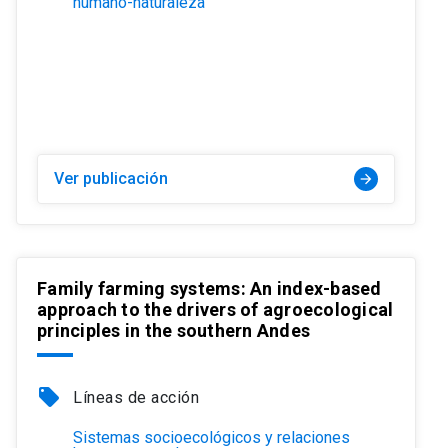
humano-naturaleza
Ver publicación
arrow_forward
Family farming systems: An index-based
approach to the drivers of agroecological
principles in the southern Andes
local_offer
Líneas de acción
Sistemas socioecológicos y relaciones