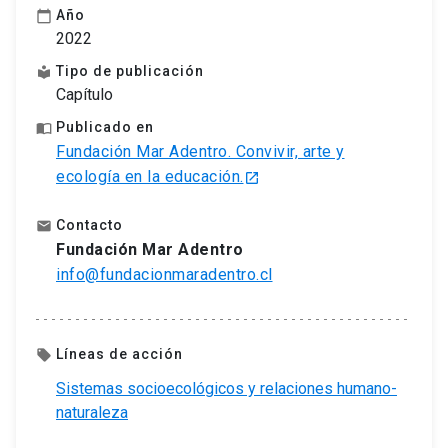
Año
calendar_today
2022
Tipo de publicación
local_library
Capítulo
Publicado en
import_contacts
Fundación Mar Adentro. Convivir, arte y
ecología en la educación.
launch
Contacto
email
Fundación Mar Adentro
info@fundacionmaradentro.cl
Líneas de acción
local_offer
Sistemas socioecológicos y relaciones humano-
naturaleza