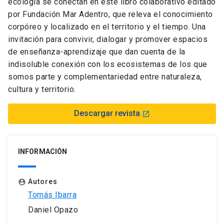
ecología se conectan en este libro colaborativo editado
por Fundación Mar Adentro, que releva el conocimiento
corpóreo y localizado en el territorio y el tiempo. Una
invitación para convivir, dialogar y promover espacios
de enseñanza-aprendizaje que dan cuenta de la
indisoluble conexión con los ecosistemas de los que
somos parte y complementariedad entre naturaleza,
cultura y territorio.
Descargar revista
launch
INFORMACIÓN
Autores
account_circle
Tomás Ibarra
Daniel Opazo