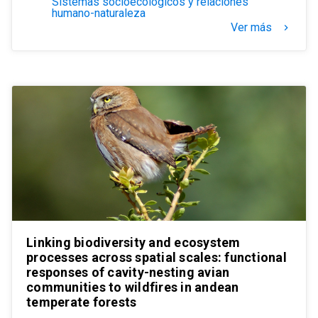
Sistemas socioecológicos y relaciones
humano-naturaleza
Ver más
keyboard_arrow_right
Linking biodiversity and ecosystem
processes across spatial scales: functional
responses of cavity-nesting avian
communities to wildfires in andean
temperate forests