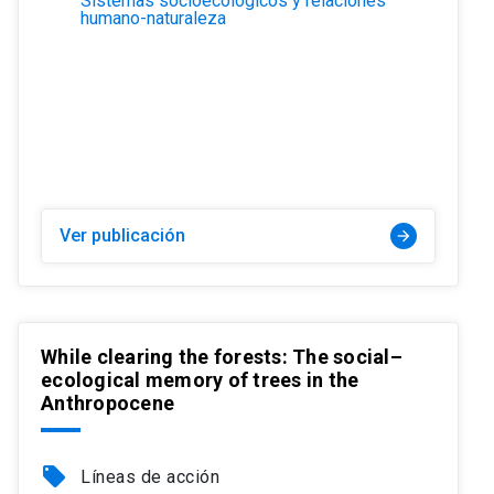
Sistemas socioecológicos y relaciones
humano-naturaleza
Ver publicación
arrow_forward
While clearing the forests: The social–
ecological memory of trees in the
Anthropocene
local_offer
Líneas de acción