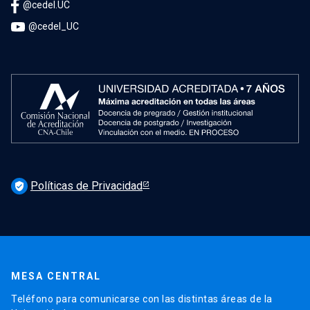
@cedel.UC
@cedel_UC
Políticas de Privacidad
verified_user
MESA CENTRAL
Teléfono para comunicarse con las distintas áreas de la