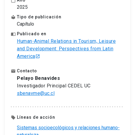
calendar_today
2025
Tipo de publicación
local_library
Capítulo
Publicado en
import_contacts
Human-Animal Relations in Tourism, Leisure
and Development: Perspectives from Latin
America
launch
Contacto
email
Pelayo Benavides
Investigador Principal CEDEL UC
sbenavme@uc.cl
Líneas de acción
local_offer
Sistemas socioecológicos y relaciones humano-
naturaleza