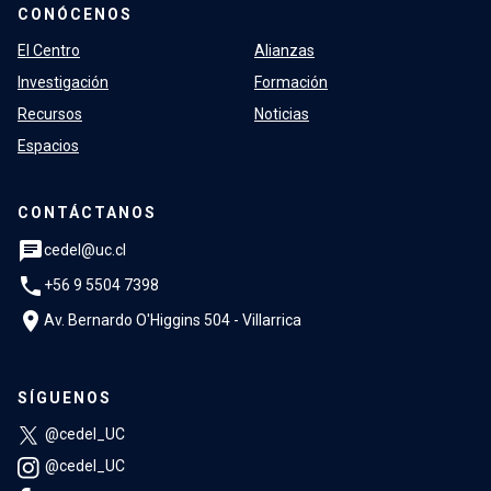
CONÓCENOS
El Centro
Alianzas
Investigación
Formación
Recursos
Noticias
Espacios
CONTÁCTANOS
chat
cedel@uc.cl
phone
+56 9 5504 7398
location_on
Av. Bernardo O'Higgins 504 - Villarrica
SÍGUENOS
@cedel_UC
@cedel_UC