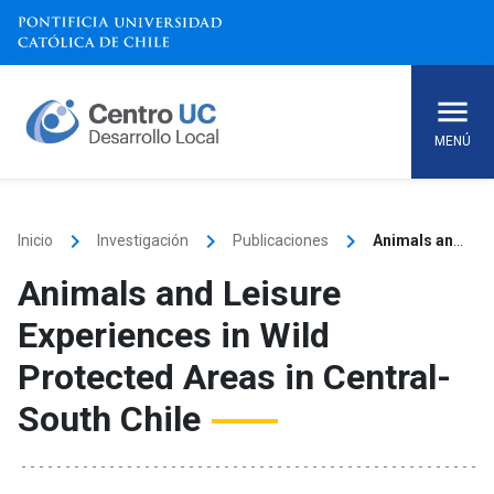
Skip
to
content
MENÚ
keyboard_arrow_right
keyboard_arrow_right
keyboard_arrow_right
Inicio
Investigación
Publicaciones
Animals and Leisure Experiences in Wild Protected Areas in Central-South Chile
Animals and Leisure
Experiences in Wild
Protected Areas in Central-
South Chile