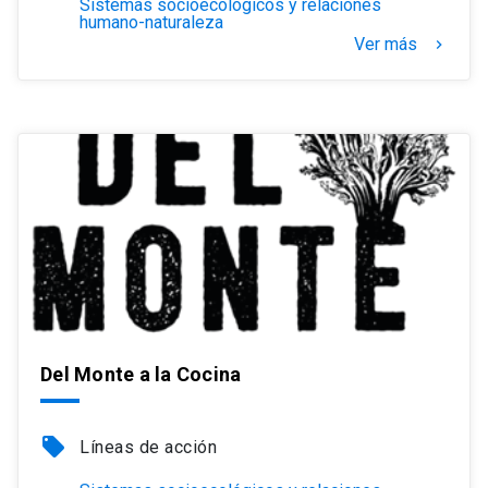
Sistemas socioecológicos y relaciones
humano-naturaleza
Ver más
keyboard_arrow_right
Del Monte a la Cocina
local_offer
Líneas de acción