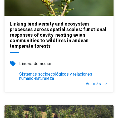
Linking biodiversity and ecosystem
processes across spatial scales: functional
responses of cavity-nesting avian
communities to wildfires in andean
temperate forests
local_offer
Líneas de acción
Sistemas socioecológicos y relaciones
humano-naturaleza
Ver más
keyboard_arrow_right