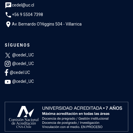
chat
cedel@uc.cl
phone
+56 9 5504 7398
location_on
Av. Bernardo O'Higgins 504 - Villarrica
SÍGUENOS
@cedel_UC
@cedel_UC
@cedel.UC
@cedel_UC