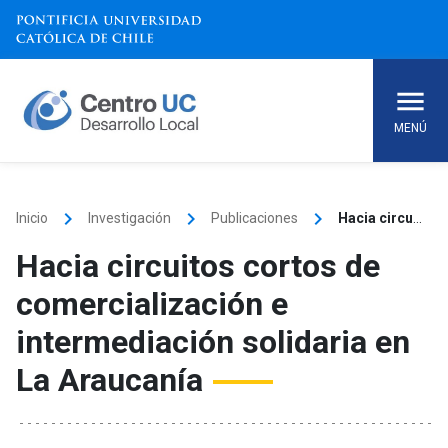
Skip
to
content
MENÚ
keyboard_arrow_right
keyboard_arrow_right
keyboard_arrow_right
Inicio
Investigación
Publicaciones
Hacia circuitos cortos de comercialización e intermediación solidaria en La Araucanía
Hacia circuitos cortos de
comercialización e
intermediación solidaria en
La Araucanía