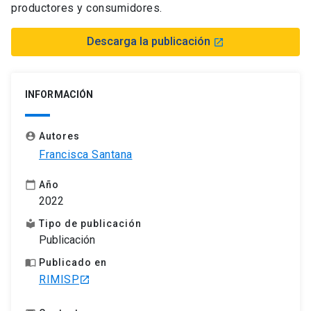
productores y consumidores.
Descarga la publicación
launch
INFORMACIÓN
Autores
account_circle
Francisca Santana
Año
calendar_today
2022
Tipo de publicación
local_library
Publicación
Publicado en
import_contacts
RIMISP
launch