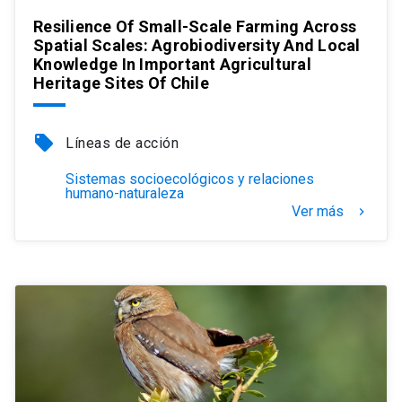
Resilience Of Small-Scale Farming Across
Spatial Scales: Agrobiodiversity And Local
Knowledge In Important Agricultural
Heritage Sites Of Chile
local_offer
Líneas de acción
Sistemas socioecológicos y relaciones
humano-naturaleza
Ver más
keyboard_arrow_right