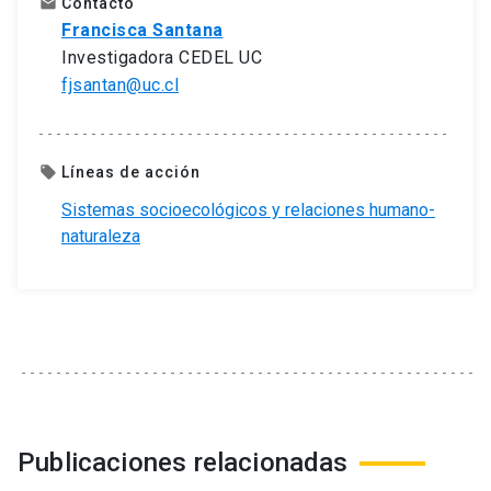
Contacto
email
Francisca Santana
Investigadora CEDEL UC
fjsantan@uc.cl
Líneas de acción
local_offer
Sistemas socioecológicos y relaciones humano-
naturaleza
Publicaciones relacionadas