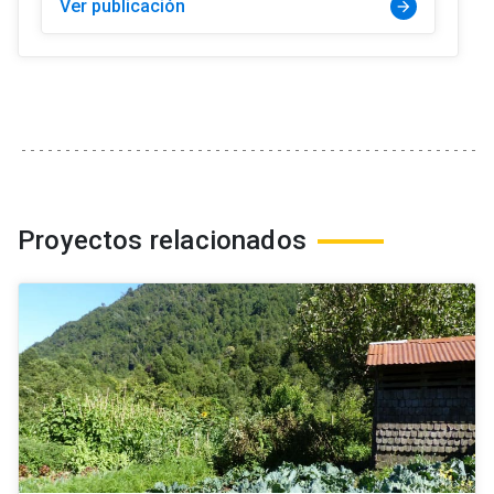
Ver publicación
arrow_forward
Proyectos relacionados