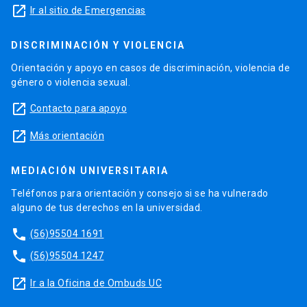
launch
Ir al sitio de Emergencias
DISCRIMINACIÓN Y VIOLENCIA
Orientación y apoyo en casos de discriminación, violencia de
género o violencia sexual.
launch
Contacto para apoyo
launch
Más orientación
MEDIACIÓN UNIVERSITARIA
Teléfonos para orientación y consejo si se ha vulnerado
alguno de tus derechos en la universidad.
phone
(56)95504 1691
phone
(56)95504 1247
launch
Ir a la Oficina de Ombuds UC