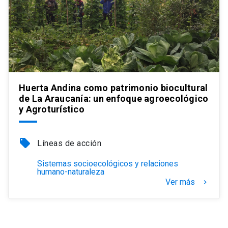
Huerta Andina como patrimonio biocultural
de La Araucanía: un enfoque agroecológico
y Agroturístico
local_offer
Líneas de acción
Sistemas socioecológicos y relaciones
humano-naturaleza
Ver más
keyboard_arrow_right