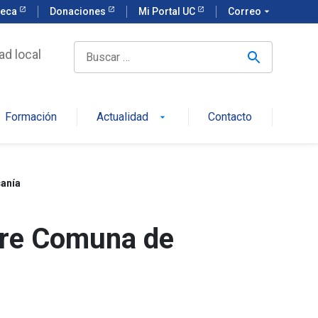
teca
Donaciones
Mi Portal UC
Correo
arrow_drop_down
ad local
Formación
Actualidad
Contacto
arrow_drop_down
canía
stre Comuna de