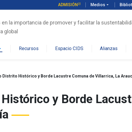
ADMISIÓN
Medios
arrow_drop_down
Biblio
n la importancia de promover y facilitar la sustentabilid
a global
Recursos
Espacio CIDS
Alianzas
rop_down
 Distrito Histórico y Borde Lacustre Comuna de Villarrica, La Arau
o Histórico y Borde Lacu
ía