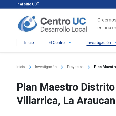
Skip
Ir al sitio UC
to
content
Creemos e
en una er
Inicio
El Centro
Investigación
arrow_drop_down
arrow_d
keyboard_arrow_right
keyboard_arrow_right
keyboard_arrow_right
Inicio
Investigación
Proyectos
Plan Maestro
Plan Maestro Distrit
Villarrica, La Araucan