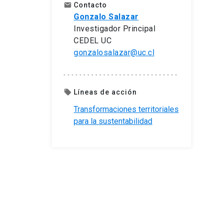
Contacto
email
Gonzalo Salazar
Investigador Principal
CEDEL UC
gonzalosalazar@uc.cl
Líneas de acción
local_offer
Transformaciones territoriales
para la sustentabilidad