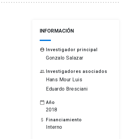
INFORMACIÓN
Investigador principal
account_circle
Gonzalo Salazar
Investigadores asociados
people
Hans Mour Luis
Eduardo Bresciani
Año
calendar_today
2018
Financiamiento
attach_money
Interno