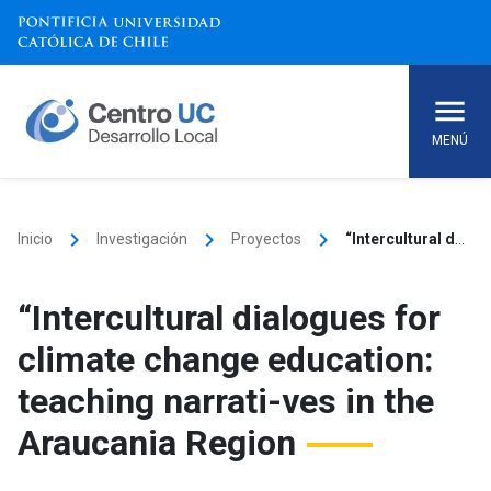
Skip
to
content
MENÚ
keyboard_arrow_right
keyboard_arrow_right
keyboard_arrow_right
Inicio
Investigación
Proyectos
“Intercultural dialogues for climate change education: teaching narrati-ves in the Araucania Region
“Intercultural dialogues for
climate change education:
teaching narrati-ves in the
Araucania Region