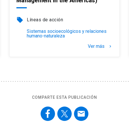
Management in the Americas)
local_offer
Líneas de acción
Sistemas socioecológicos y relaciones
humano-naturaleza
Ver más
keyboard_arrow_right
COMPARTE ESTA PUBLICACIÓN
email