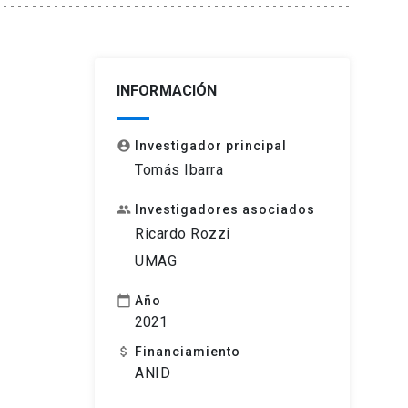
INFORMACIÓN
Investigador principal
account_circle
Tomás Ibarra
Investigadores asociados
people
Ricardo Rozzi
UMAG
Año
calendar_today
2021
Financiamiento
attach_money
ANID