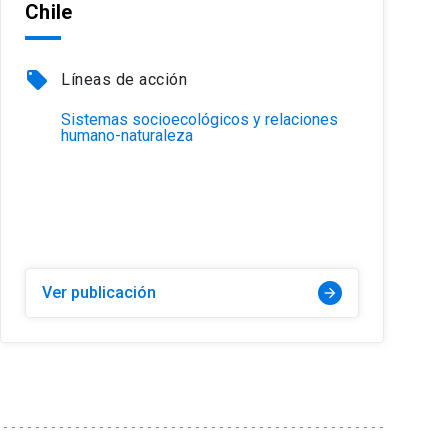
Chile
local_offer
Líneas de acción
Sistemas socioecológicos y relaciones
humano-naturaleza
Ver publicación
arrow_forward