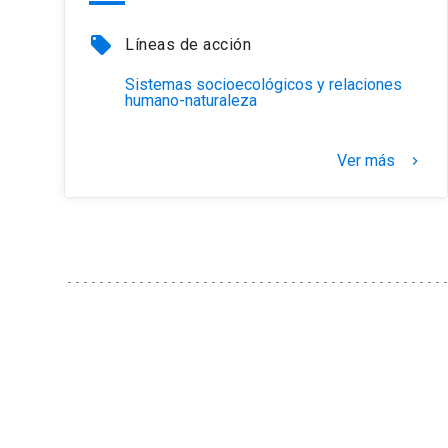
local_offer
Líneas de acción
Sistemas socioecológicos y relaciones
humano-naturaleza
Ver más
keyboard_arrow_right