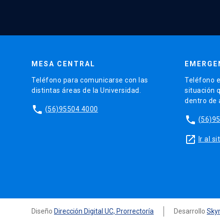
MESA CENTRAL
EMERGE
Teléfono para comunicarse con las
Teléfono e
distintas áreas de la Universidad.
situación 
dentro de
phone
(56)95504 4000
phone
(56)9
launch
Ir al 
Diseño
Dirección Digital UC, Prorrectoría
Desarrollo
Sky