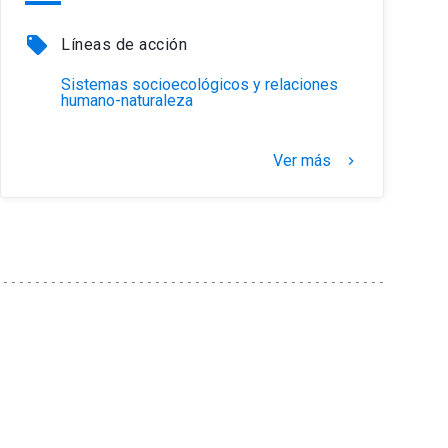
local_offer
Líneas de acción
Sistemas socioecológicos y relaciones
humano-naturaleza
Ver más
keyboard_arrow_right