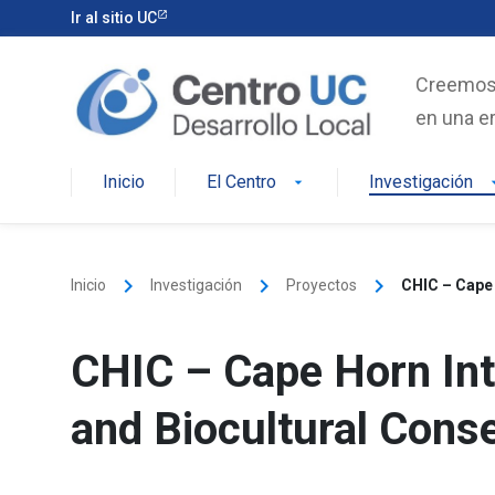
Skip
Ir al sitio UC
to
content
Creemos e
en una er
Inicio
El Centro
Investigación
arrow_drop_down
arrow_d
keyboard_arrow_right
keyboard_arrow_right
keyboard_arrow_right
Inicio
Investigación
Proyectos
CHIC – Cape 
CHIC – Cape Horn Int
and Biocultural Cons