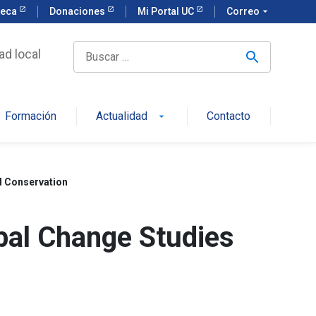
teca
Donaciones
Mi Portal UC
Correo
arrow_drop_down
ad local
Formación
Actualidad
Contacto
arrow_drop_down
al Conservation
bal Change Studies