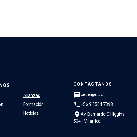
CONTÁCTANOS
NOS
chat
cedel@uc.cl
Alianzas
phone
+56 9 5504 7398
ón
Formación
location_on
Noticias
Av. Bernardo O'Higgins
504 - Villarrica