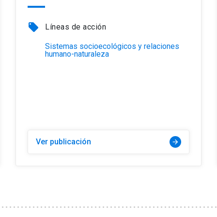
local_offer
Líneas de acción
Sistemas socioecológicos y relaciones
humano-naturaleza
Ver publicación
arrow_forward