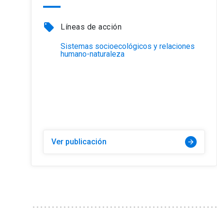
local_offer
Líneas de acción
Sistemas socioecológicos y relaciones
humano-naturaleza
Ver publicación
arrow_forward