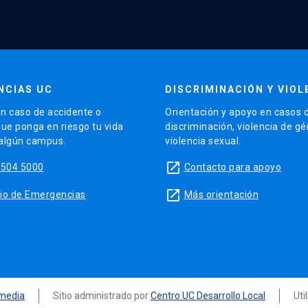
NCIAS UC
DISCRIMINACIÓN Y VIOL
n caso de accidente o
Orientación y apoyo en casos 
que ponga en riesgo tu vida
discriminación, violencia de g
 algún campus.
violencia sexual.
launch
5504 5000
Contacto para apoyo
launch
sitio de Emergencias
Más orientación
media
Sitio administrado por
Centro UC Desarrollo Local
Uti