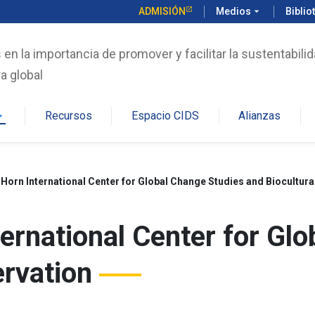
ADMISIÓN
Medios
arrow_drop_down
Biblio
n la importancia de promover y facilitar la sustentabilid
a global
Recursos
Espacio CIDS
Alianzas
rop_down
Horn International Center for Global Change Studies and Biocultur
ernational Center for Glo
ervation