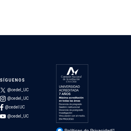
SÍGUENOS
@cedel_UC
@cedel_UC
@cedel.UC
@cedel_UC
Políticas de Privacidad