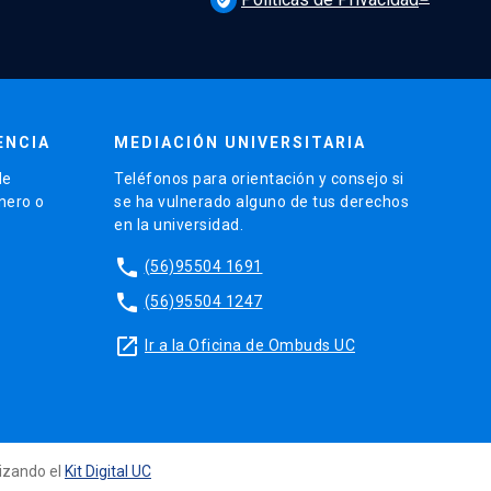
verified_user
ENCIA
MEDIACIÓN UNIVERSITARIA
de
Teléfonos para orientación y consejo si
énero o
se ha vulnerado alguno de tus derechos
en la universidad.
phone
(56)95504 1691
phone
(56)95504 1247
launch
Ir a la Oficina de Ombuds UC
lizando el
Kit Digital UC