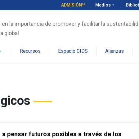
ADMISIÓN
Medios
arrow_drop_down
Biblio
n la importancia de promover y facilitar la sustentabilid
a global
Recursos
Espacio CIDS
Alianzas
rop_down
ógicos
 a pensar futuros posibles a través de los