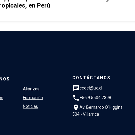
ropicales, en Perú
CONTÁCTANOS
NOS
chat
cedel@uc.cl
Alianzas
phone
+56 9 5504 7398
ón
Formación
location_on
Noticias
Av. Bernardo O'Higgins
504 - Villarrica