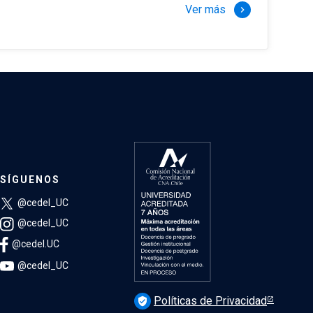
Ver más
keyboard_arrow_right
SÍGUENOS
@cedel_UC
@cedel_UC
@cedel.UC
@cedel_UC
Políticas de Privacidad
verified_user