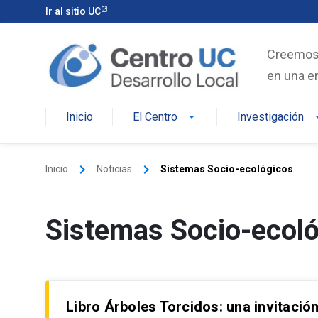
Skip
Ir al sitio UC
to
content
Creemos e
en una er
Inicio
El Centro
Investigación
arrow_drop_down
arrow_d
keyboard_arrow_right
keyboard_arrow_right
Inicio
Noticias
Sistemas Socio-ecológicos
Sistemas Socio-ecol
Libro Árboles Torcidos: una invitación