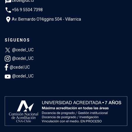
chat
cedel@uc.cl
phone
+56 9 5504 7398
location_on
Av. Bernardo O'Higgins 504 - Villarrica
SÍGUENOS
@cedel_UC
@cedel_UC
@cedel.UC
@cedel_UC