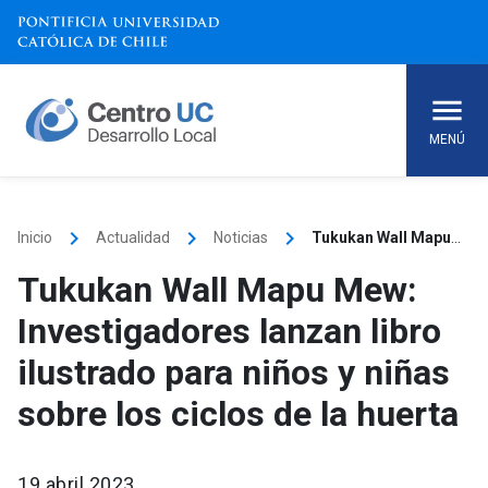
Skip
to
content
MENÚ
keyboard_arrow_right
keyboard_arrow_right
keyboard_arrow_right
Inicio
Actualidad
Noticias
Tukukan Wall Mapu Mew: Investigadores lanzan libro ilustrado para niños y niñas sobre los ciclos de la huerta
Tukukan Wall Mapu Mew:
Investigadores lanzan libro
ilustrado para niños y niñas
sobre los ciclos de la huerta
19 abril 2023