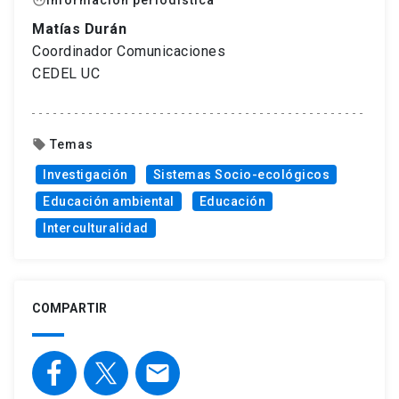
face
Matías Durán
Coordinador Comunicaciones
CEDEL UC
Temas
local_offer
Investigación
Sistemas Socio-ecológicos
Educación ambiental
Educación
Interculturalidad
COMPARTIR
email