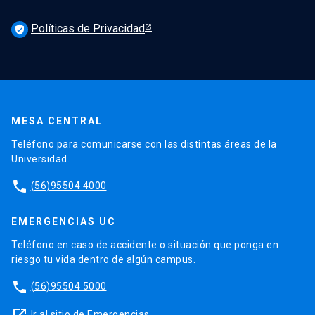
Políticas de Privacidad
verified_user
MESA CENTRAL
Teléfono para comunicarse con las distintas áreas de la
Universidad.
phone
(56)95504 4000
EMERGENCIAS UC
Teléfono en caso de accidente o situación que ponga en
riesgo tu vida dentro de algún campus.
phone
(56)95504 5000
Ir al sitio de Emergencias