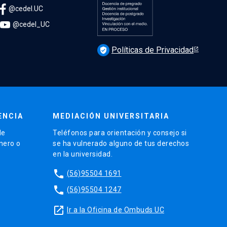
@cedel.UC
@cedel_UC
Políticas de Privacidad
verified_user
ENCIA
MEDIACIÓN UNIVERSITARIA
de
Teléfonos para orientación y consejo si
énero o
se ha vulnerado alguno de tus derechos
en la universidad.
phone
(56)95504 1691
phone
(56)95504 1247
launch
Ir a la Oficina de Ombuds UC