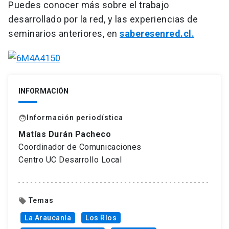
Puedes conocer más sobre el trabajo
desarrollado por la red, y las experiencias de
seminarios anteriores, en
saberesenred.cl.
INFORMACIÓN
Información periodística
face
Matías Durán Pacheco
Coordinador de Comunicaciones
Centro UC Desarrollo Local
Temas
local_offer
La Araucanía
Los Ríos