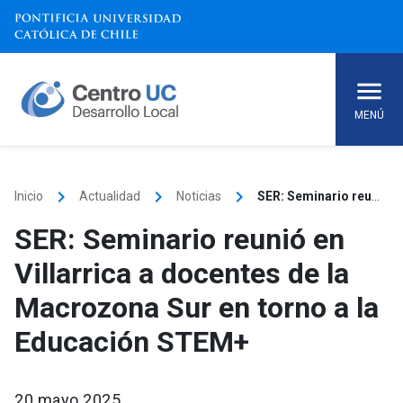
Skip
to
content
MENÚ
keyboard_arrow_right
keyboard_arrow_right
keyboard_arrow_right
Inicio
Actualidad
Noticias
SER: Seminario reunió en Villarrica a docentes de la Macrozona Sur en torno a la Educación STEM+
SER: Seminario reunió en
Villarrica a docentes de la
Macrozona Sur en torno a la
Educación STEM+
20 mayo 2025