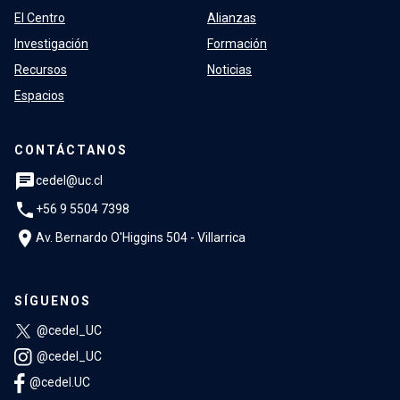
El Centro
Alianzas
Investigación
Formación
Recursos
Noticias
Espacios
CONTÁCTANOS
chat
cedel@uc.cl
phone
+56 9 5504 7398
location_on
Av. Bernardo O'Higgins 504 - Villarrica
SÍGUENOS
@cedel_UC
@cedel_UC
@cedel.UC