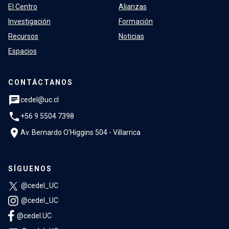
El Centro
Alianzas
Investigación
Formación
Recursos
Noticias
Espacios
CONTÁCTANOS
chat
cedel@uc.cl
phone
+56 9 5504 7398
location_on
Av. Bernardo O'Higgins 504 - Villarrica
SÍGUENOS
@cedel_UC
@cedel_UC
@cedel.UC