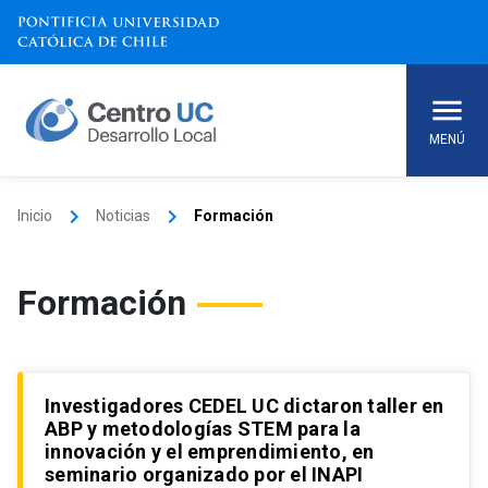
Skip
to
content
MENÚ
keyboard_arrow_right
keyboard_arrow_right
Inicio
Noticias
Formación
Formación
Investigadores CEDEL UC dictaron taller en
ABP y metodologías STEM para la
innovación y el emprendimiento, en
seminario organizado por el INAPI