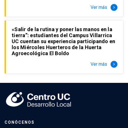
Ver más
keyboard_arrow_right
«Salir de la rutina y poner las manos en la
tierra”: estudiantes del Campus Villarrica
UC cuentan su experiencia participando en
los Miércoles Huerteros de la Huerta
Agroecológica El Boldo
Ver más
keyboard_arrow_right
CONÓCENOS