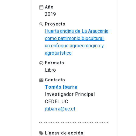
Año
calendar_today
2019
Proyecto
search
Huerta andina de La Araucanía
como patrimonio biocultural:
un enfoque agroecológico y
agroturístico
Formato
check_circle_outline
Libro
Contacto
email
Tomás Ibarra
Investigador Principal
CEDEL UC
jtibarra@uc.cl
Líneas de acción
local_offer