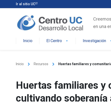
Skip
Ir al sitio UC
to
content
Creemos e
en una er
Inicio
El Centro
Investigación
arrow_drop_down
arrow_d
keyboard_arrow_right
keyboard_arrow_right
Inicio
Recursos
Huertas familiares y comunitari
Huertas familiares y 
cultivando soberanía 