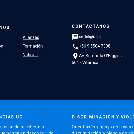
CONTÁCTANOS
NOS
chat
cedel@uc.cl
Alianzas
phone
+56 9 5504 7398
ón
Formación
location_on
Noticias
Av. Bernardo O'Higgins
504 - Villarrica
NCIAS UC
DISCRIMINACIÓN Y VIOL
n caso de accidente o
Orientación y apoyo en casos 
que ponga en riesgo tu vida
discriminación, violencia de g