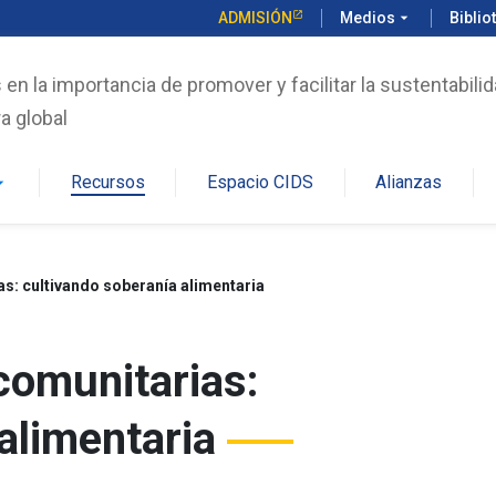
ADMISIÓN
Medios
arrow_drop_down
Biblio
n la importancia de promover y facilitar la sustentabilid
a global
Recursos
Espacio CIDS
Alianzas
rop_down
as: cultivando soberanía alimentaria
comunitarias:
alimentaria