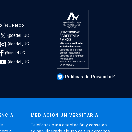
SÍGUENOS
@cedel_UC
@cedel_UC
@cedel.UC
@cedel_UC
Políticas de Privacidad
verified_user
ENCIA
MEDIACIÓN UNIVERSITARIA
de
Teléfonos para orientación y consejo si
énero o
se ha vulnerado alguno de tus derechos