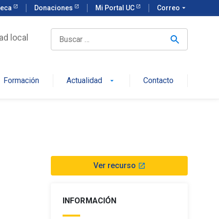
teca
Donaciones
Mi Portal UC
Correo
arrow_drop_down
ad local
Formación
Actualidad
Contacto
arrow_drop_down
Ver recurso
launch
INFORMACIÓN