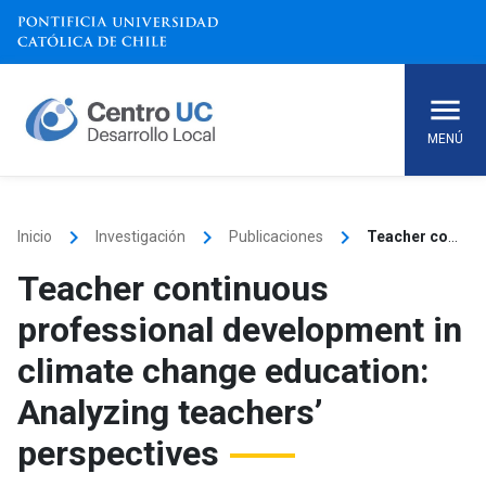
Skip
to
content
MENÚ
keyboard_arrow_right
keyboard_arrow_right
keyboard_arrow_right
Inicio
Investigación
Publicaciones
Teacher continuous professional development in climate change education: Analyzing teachers’ perspectives
Teacher continuous
professional development in
climate change education:
Analyzing teachers’
perspectives