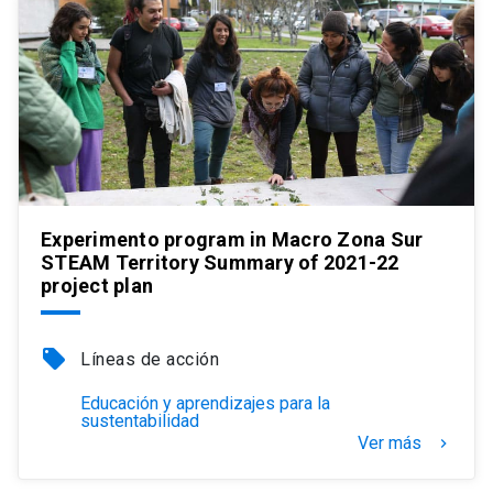
Experimento program in Macro Zona Sur
STEAM Territory Summary of 2021-22
project plan
local_offer
Líneas de acción
Educación y aprendizajes para la
sustentabilidad
Ver más
keyboard_arrow_right