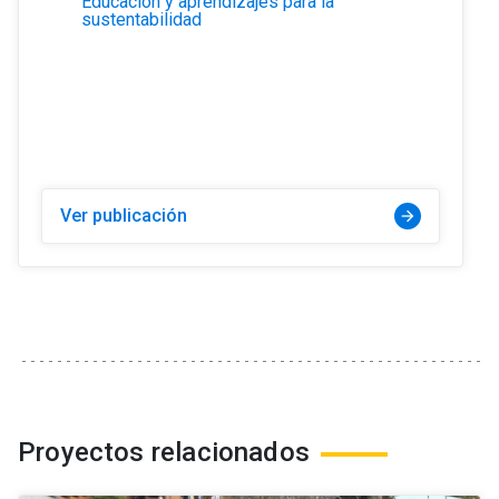
Educación y aprendizajes para la
sustentabilidad
Ver publicación
arrow_forward
Proyectos relacionados