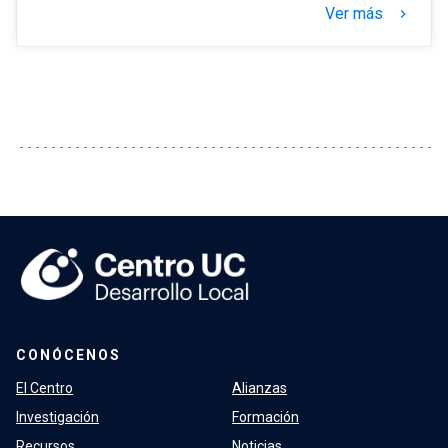
Ver más
keyboard_arrow_right
CONÓCENOS
El Centro
Alianzas
Investigación
Formación
Recursos
Noticias