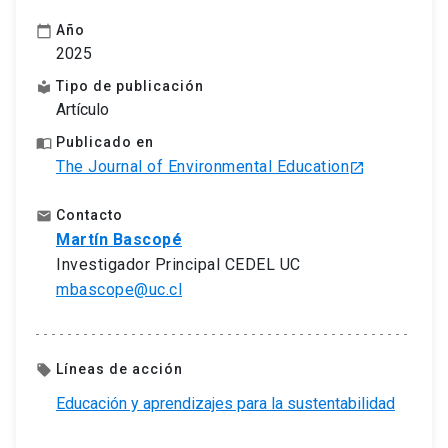
Año
calendar_today
2025
Tipo de publicación
local_library
Artículo
Publicado en
import_contacts
The Journal of Environmental Education
launch
Contacto
email
Martín Bascopé
Investigador Principal CEDEL UC
mbascope@uc.cl
Líneas de acción
local_offer
Educación y aprendizajes para la sustentabilidad