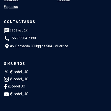
Espacios
CONTÁCTANOS
chat
cedel@uc.cl
phone
+56 9 5504 7398
location_on
Av. Bernardo O'Higgins 504 - Villarrica
SÍGUENOS
@cedel_UC
@cedel_UC
@cedel.UC
@cedel_UC