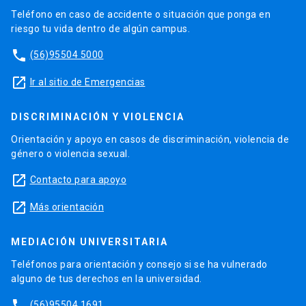
Teléfono en caso de accidente o situación que ponga en
riesgo tu vida dentro de algún campus.
phone
(56)95504 5000
launch
Ir al sitio de Emergencias
DISCRIMINACIÓN Y VIOLENCIA
Orientación y apoyo en casos de discriminación, violencia de
género o violencia sexual.
launch
Contacto para apoyo
launch
Más orientación
MEDIACIÓN UNIVERSITARIA
Teléfonos para orientación y consejo si se ha vulnerado
alguno de tus derechos en la universidad.
phone
(56)95504 1691