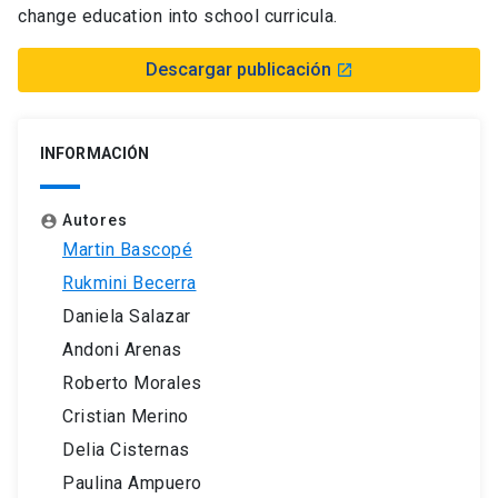
change education into school curricula.
Descargar publicación
launch
INFORMACIÓN
Autores
account_circle
Martin Bascopé
Rukmini Becerra
Daniela Salazar
Andoni Arenas
Roberto Morales
Cristian Merino
Delia Cisternas
Paulina Ampuero