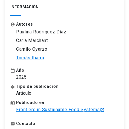
INFORMACIÓN
Autores
account_circle
Paulina Rodríguez Díaz
Carla Marchant
Camilo Oyarzo
Tomás Ibarra
Año
calendar_today
2025
Tipo de publicación
local_library
Artículo
Publicado en
import_contacts
Frontiers in Sustainable Food Systems
launch
Contacto
email