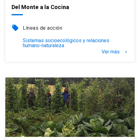
Del Monte a la Cocina
local_offer
Líneas de acción
Sistemas socioecológicos y relaciones
humano-naturaleza
Ver más
keyboard_arrow_right