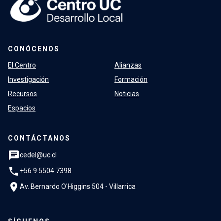
CONÓCENOS
El Centro
Alianzas
Investigación
Formación
Recursos
Noticias
Espacios
CONTÁCTANOS
chat
cedel@uc.cl
phone
+56 9 5504 7398
location_on
Av. Bernardo O'Higgins 504 - Villarrica