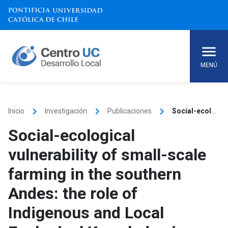
Skip
to
content
MENÚ
keyboard_arrow_right
keyboard_arrow_right
keyboard_arrow_right
Inicio
Investigación
Publicaciones
Social-ecological vulnerability of small-scale farming in the southern Andes: the role of Indigenous and Local Ecological Knowledge in adaptation to climate variability
Social-ecological
vulnerability of small-scale
farming in the southern
Andes: the role of
Indigenous and Local