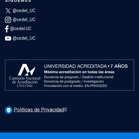
SÍGUENOS
@cedel_UC
@cedel_UC
@cedel.UC
@cedel_UC
Políticas de Privacidad
verified_user