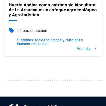
Huerta Andina como patrimonio biocultural
de La Araucanía: un enfoque agroecológico
y Agroturístico
local_offer
Líneas de acción
Sistemas socioecológicos y relaciones
humano-naturaleza
Ver más
keyboard_arrow_right