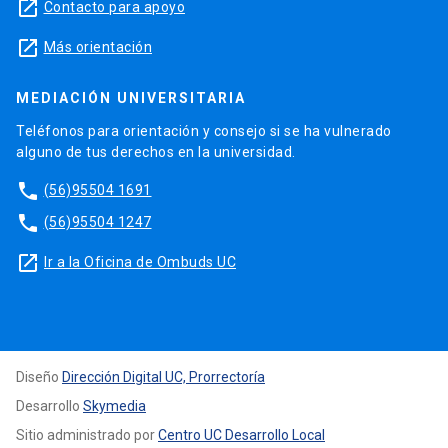
launch
Contacto para apoyo
launch
Más orientación
MEDIACIÓN UNIVERSITARIA
Teléfonos para orientación y consejo si se ha vulnerado
alguno de tus derechos en la universidad.
phone
(56)95504 1691
phone
(56)95504 1247
launch
Ir a la Oficina de Ombuds UC
Diseño
Dirección Digital UC, Prorrectoría
Desarrollo
Skymedia
Sitio administrado por
Centro UC Desarrollo Local