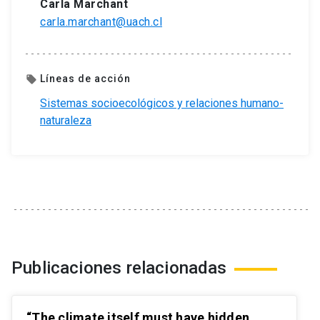
Carla Marchant
carla.marchant@uach.cl
Líneas de acción
local_offer
Sistemas socioecológicos y relaciones humano-
naturaleza
Publicaciones relacionadas
“The climate itself must have hidden