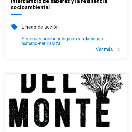
intercambio de saberes y la resiliencia
socioambiental
local_offer
Líneas de acción
Sistemas socioecológicos y relaciones
humano-naturaleza
Ver más
keyboard_arrow_right