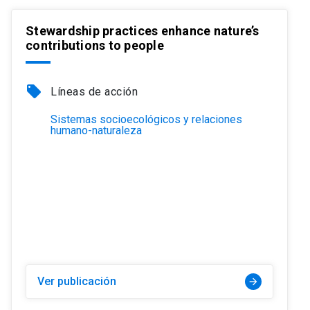
Stewardship practices enhance nature’s
contributions to people
local_offer
Líneas de acción
Sistemas socioecológicos y relaciones
humano-naturaleza
Ver publicación
arrow_forward