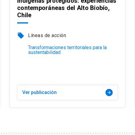
indígenas protegidos: experiencias
contemporáneas del Alto Biobío,
Chile
local_offer
Líneas de acción
Transformaciones territoriales para la
sustentabilidad
Ver publicación
arrow_forward