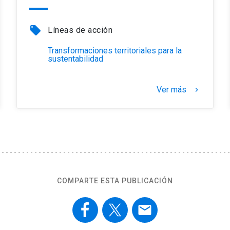
local_offer
Líneas de acción
Transformaciones territoriales para la
sustentabilidad
Ver más
keyboard_arrow_right
COMPARTE ESTA PUBLICACIÓN
email