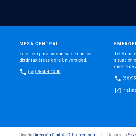
MESA CENTRAL
EMERGE
Teléfono para comunicarse con las
Teléfono e
distintas áreas de la Universidad.
situación 
dentro de
phone
(56)95504 4000
phone
(56)9
launch
Ir al 
Diseño
Dirección Digital UC, Prorrectoría
Desarrollo
Sky