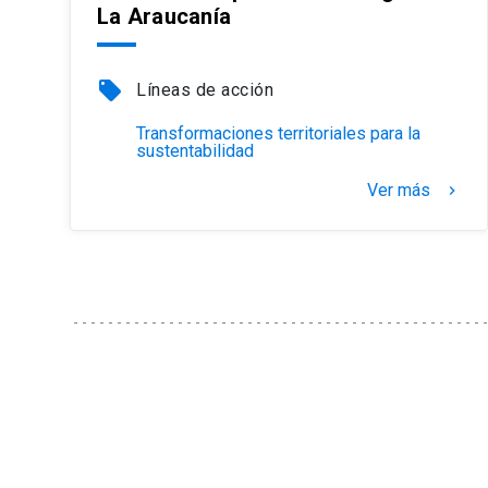
La Araucanía
local_offer
Líneas de acción
Transformaciones territoriales para la
sustentabilidad
Ver más
keyboard_arrow_right