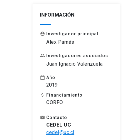
INFORMACIÓN
Investigador principal
account_circle
Alex Parnás
Investigadores asociados
people
Juan Ignacio Valenzuela
Año
calendar_today
2019
Financiamiento
attach_money
CORFO
Contacto
email
CEDEL UC
cedel@uc.cl