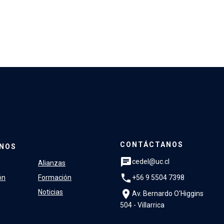
CONTÁCTANOS
NOS
chat
cedel@uc.cl
Alianzas
phone
+56 9 5504 7398
ón
Formación
location_on
Noticias
Av. Bernardo O'Higgins
504 - Villarrica