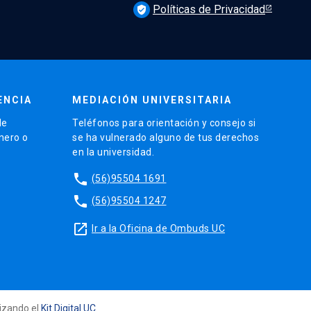
Políticas de Privacidad
verified_user
ENCIA
MEDIACIÓN UNIVERSITARIA
de
Teléfonos para orientación y consejo si
énero o
se ha vulnerado alguno de tus derechos
en la universidad.
phone
(56)95504 1691
phone
(56)95504 1247
launch
Ir a la Oficina de Ombuds UC
lizando el
Kit Digital UC