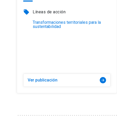
local_offer
Líneas de acción
Transformaciones territoriales para la
sustentabilidad
Ver publicación
arrow_forward