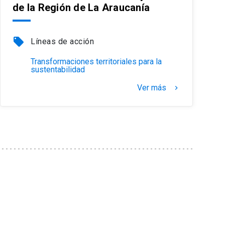
de la Región de La Araucanía
local_offer
Líneas de acción
Transformaciones territoriales para la
sustentabilidad
Ver más
keyboard_arrow_right