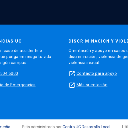
NCIAS UC
DISCRIMINACIÓN Y VIOL
n caso de accidente o
Orientación y apoyo en casos 
que ponga en riesgo tu vida
discriminación, violencia de g
 algún campus.
violencia sexual.
launch
5504 5000
Contacto para apoyo
launch
sitio de Emergencias
Más orientación
media
Sitio administrado por
Centro UC Desarrollo Local
Uti