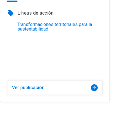
local_offer
Líneas de acción
Transformaciones territoriales para la
sustentabilidad
Ver publicación
arrow_forward