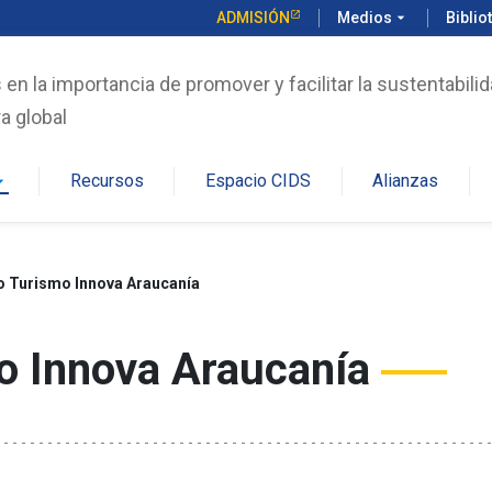
ADMISIÓN
Medios
arrow_drop_down
Biblio
n la importancia de promover y facilitar la sustentabilid
a global
Recursos
Espacio CIDS
Alianzas
rop_down
o Turismo Innova Araucanía
o Innova Araucanía