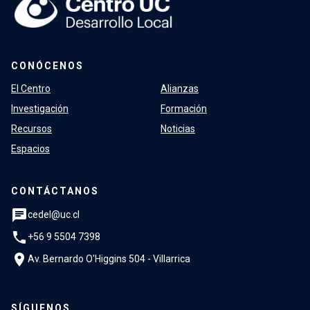
CONÓCENOS
El Centro
Alianzas
Investigación
Formación
Recursos
Noticias
Espacios
CONTÁCTANOS
chat
cedel@uc.cl
phone
+56 9 5504 7398
location_on
Av. Bernardo O'Higgins 504 - Villarrica
SÍGUENOS