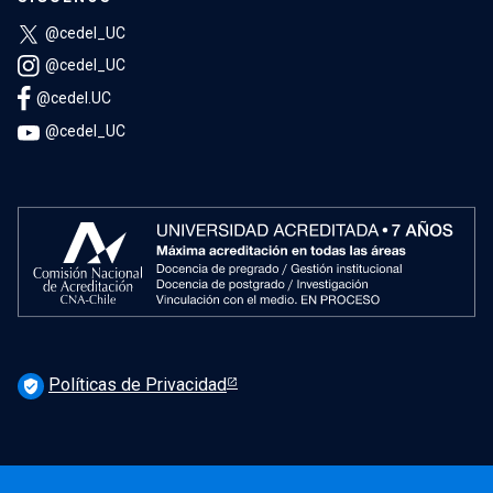
@cedel_UC
@cedel_UC
@cedel.UC
@cedel_UC
Políticas de Privacidad
verified_user