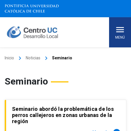
Skip
to
content
MENÚ
keyboard_arrow_right
keyboard_arrow_right
Inicio
Noticias
Seminario
Seminario
Seminario abordó la problemática de los
perros callejeros en zonas urbanas de la
región