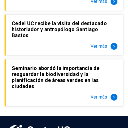
Ver más
keyboard_arrow_right
Cedel UC recibe la visita del destacado
historiador y antropólogo Santiago
Bastos
Ver más
keyboard_arrow_right
Seminario abordó la importancia de
resguardar la biodiversidad y la
planificación de áreas verdes en las
ciudades
Ver más
keyboard_arrow_right