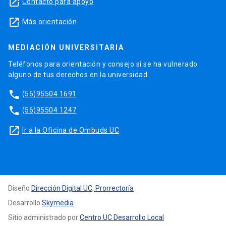
launch
Contacto para apoyo
launch
Más orientación
MEDIACIÓN UNIVERSITARIA
Teléfonos para orientación y consejo si se ha vulnerado
alguno de tus derechos en la universidad.
phone
(56)95504 1691
phone
(56)95504 1247
launch
Ir a la Oficina de Ombuds UC
Diseño
Dirección Digital UC, Prorrectoría
Desarrollo
Skymedia
Sitio administrado por
Centro UC Desarrollo Local