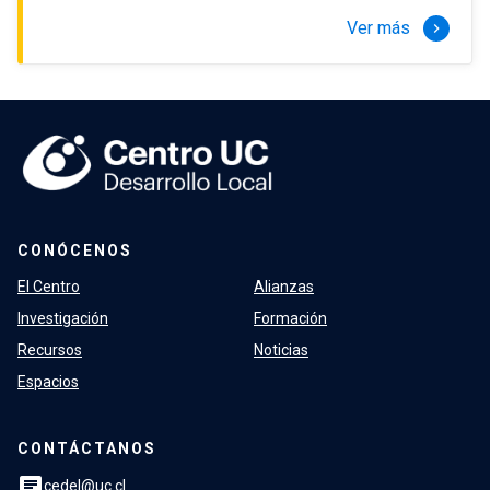
Ver más
keyboard_arrow_right
CONÓCENOS
El Centro
Alianzas
Investigación
Formación
Recursos
Noticias
Espacios
CONTÁCTANOS
chat
cedel@uc.cl