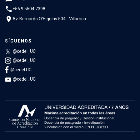
phone
+56 9 5504 7398
location_on
Av. Bernardo O'Higgins 504 - Villarrica
SÍGUENOS
@cedel_UC
@cedel_UC
@cedel.UC
@cedel_UC