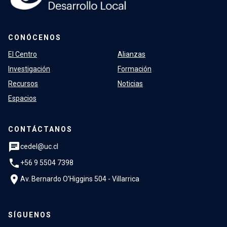
CONÓCENOS
El Centro
Alianzas
Investigación
Formación
Recursos
Noticias
Espacios
CONTÁCTANOS
chat
cedel@uc.cl
phone
+56 9 5504 7398
location_on
Av. Bernardo O'Higgins 504 - Villarrica
SÍGUENOS