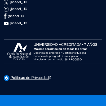
@cedel_UC
@cedel_UC
@cedel.UC
@cedel_UC
Políticas de Privacidad
verified_user