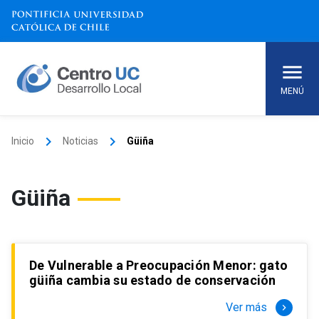
Skip
to
content
MENÚ
keyboard_arrow_right
keyboard_arrow_right
Inicio
Noticias
Güiña
Güiña
De Vulnerable a Preocupación Menor: gato
güiña cambia su estado de conservación
Ver más
keyboard_arrow_right