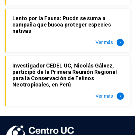
Lento por la Fauna: Pucón se suma a
campaña que busca proteger especies
nativas
Ver más
keyboard_arrow_right
Investigador CEDEL UC, Nicolás Gálvez,
participó de la Primera Reunión Regional
para la Conservación de Felinos
Neotropicales, en Perú
Ver más
keyboard_arrow_right