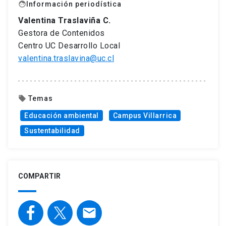
Información periodística
face
Valentina Traslaviña C.
Gestora de Contenidos
Centro UC Desarrollo Local
valentina.traslavina@uc.cl
Temas
local_offer
Educación ambiental
Campus Villarrica
Sustentabilidad
COMPARTIR
email