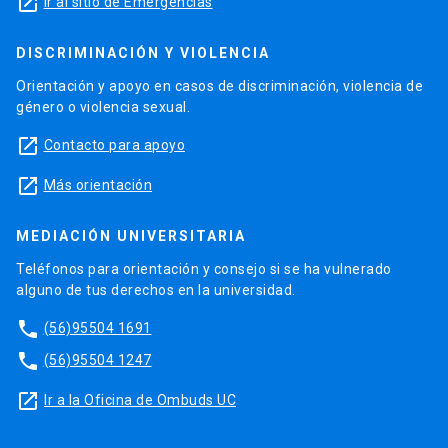
launch
Ir al sitio de Emergencias
DISCRIMINACIÓN Y VIOLENCIA
Orientación y apoyo en casos de discriminación, violencia de
género o violencia sexual.
launch
Contacto para apoyo
launch
Más orientación
MEDIACIÓN UNIVERSITARIA
Teléfonos para orientación y consejo si se ha vulnerado
alguno de tus derechos en la universidad.
phone
(56)95504 1691
phone
(56)95504 1247
launch
Ir a la Oficina de Ombuds UC