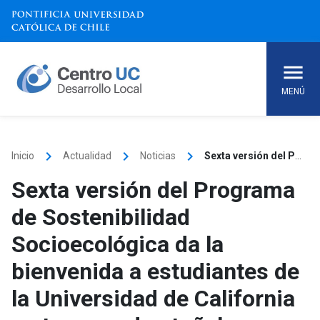
Skip
to
content
MENÚ
keyboard_arrow_right
keyboard_arrow_right
keyboard_arrow_right
Inicio
Actualidad
Noticias
Sexta versión del Programa de Sostenibilidad Socioecológica da la bienvenida a estudiantes de la Universidad de California en temporada otoñal
Sexta versión del Programa
de Sostenibilidad
Socioecológica da la
bienvenida a estudiantes de
la Universidad de California