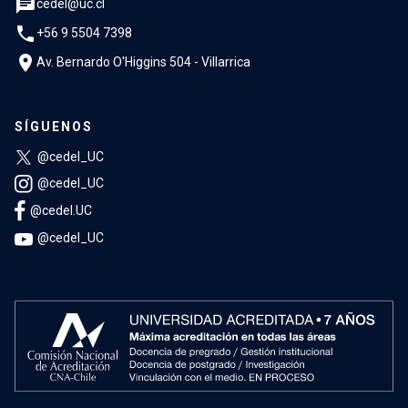
chat
cedel@uc.cl
phone
+56 9 5504 7398
location_on
Av. Bernardo O'Higgins 504 - Villarrica
SÍGUENOS
@cedel_UC
@cedel_UC
@cedel.UC
@cedel_UC