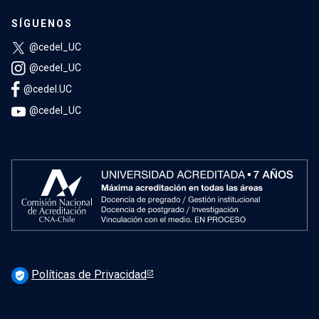
SÍGUENOS
@cedel_UC
@cedel_UC
@cedel.UC
@cedel_UC
Políticas de Privacidad
verified_user