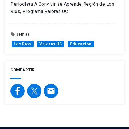
Periodista A Convivir se Aprende Región de Los
Ríos, Programa Valoras UC
Temas
local_offer
Los Ríos
Valoras UC
Educación
COMPARTIR
email