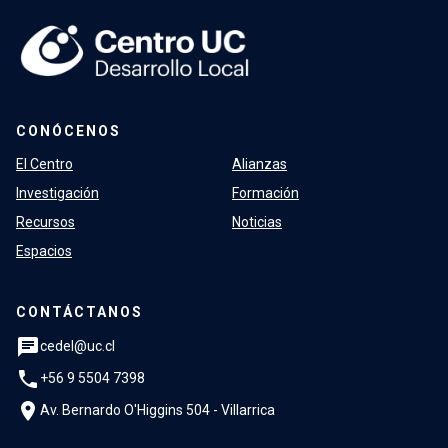
CONÓCENOS
El Centro
Alianzas
Investigación
Formación
Recursos
Noticias
Espacios
CONTÁCTANOS
chat
cedel@uc.cl
phone
+56 9 5504 7398
location_on
Av. Bernardo O'Higgins 504 - Villarrica