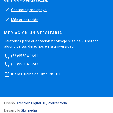
género o violencia sexual.
launch
Contacto para apoyo
launch
Más orientación
MEDIACIÓN UNIVERSITARIA
Teléfonos para orientación y consejo si se ha vulnerado
alguno de tus derechos en la universidad.
phone
(56)95504 1691
phone
(56)95504 1247
launch
Ir a la Oficina de Ombuds UC
Diseño
Dirección Digital UC, Prorrectoría
Desarrollo
Skymedia