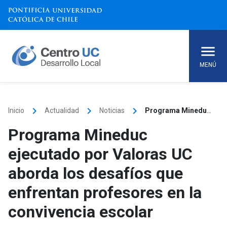
Skip
to
content
MENÚ
keyboard_arrow_right
keyboard_arrow_right
keyboard_arrow_right
Inicio
Actualidad
Noticias
Programa Mineduc ejecutado por Valoras UC aborda los desafíos que enfrentan profesores en la convivencia escolar
Programa Mineduc
ejecutado por Valoras UC
aborda los desafíos que
enfrentan profesores en la
convivencia escolar