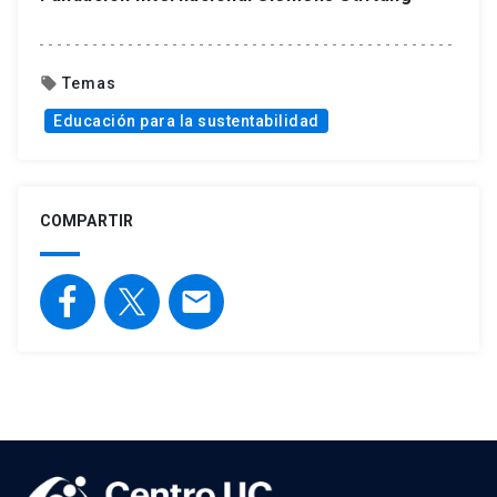
Temas
local_offer
Educación para la sustentabilidad
COMPARTIR
email