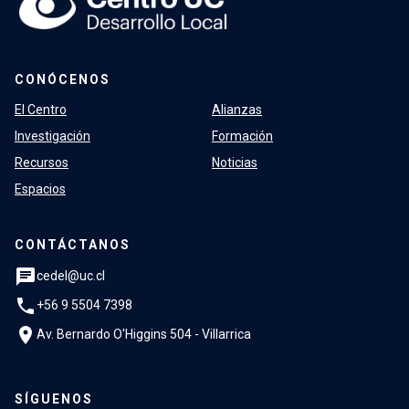
CONÓCENOS
El Centro
Alianzas
Investigación
Formación
Recursos
Noticias
Espacios
CONTÁCTANOS
chat
cedel@uc.cl
phone
+56 9 5504 7398
location_on
Av. Bernardo O'Higgins 504 - Villarrica
SÍGUENOS