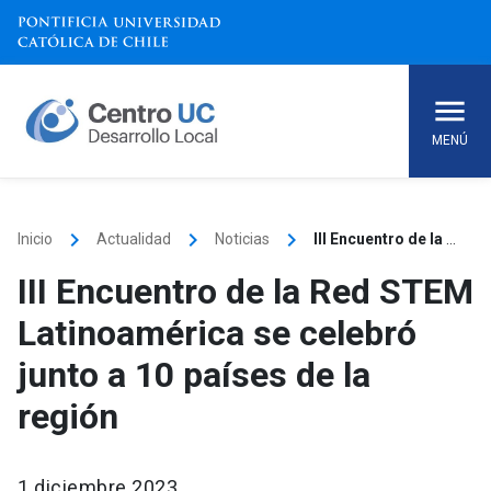
Skip
to
content
MENÚ
keyboard_arrow_right
keyboard_arrow_right
keyboard_arrow_right
Inicio
Actualidad
Noticias
III Encuentro de la Red STEM Latinoamérica se celebró junto a 10 países de la región
III Encuentro de la Red STEM
Latinoamérica se celebró
junto a 10 países de la
región
1 diciembre 2023