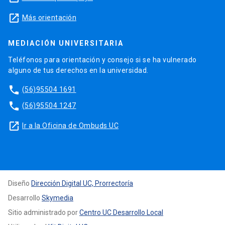
launch
Más orientación
MEDIACIÓN UNIVERSITARIA
Teléfonos para orientación y consejo si se ha vulnerado
alguno de tus derechos en la universidad.
phone
(56)95504 1691
phone
(56)95504 1247
launch
Ir a la Oficina de Ombuds UC
Diseño
Dirección Digital UC, Prorrectoría
Desarrollo
Skymedia
Sitio administrado por
Centro UC Desarrollo Local