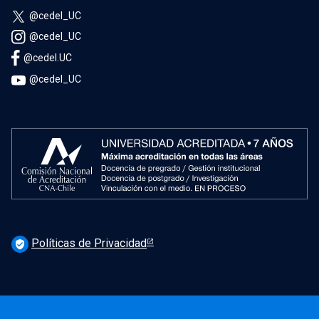
@cedel_UC
@cedel_UC
@cedel.UC
@cedel_UC
Políticas de Privacidad
verified_user