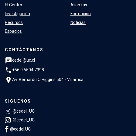
El Centro
Alianzas
Investigación
Formación
Recursos
Noticias
Espacios
CONTÁCTANOS
chat
cedel@uc.cl
phone
+56 9 5504 7398
location_on
Av. Bernardo O'Higgins 504 - Villarrica
SÍGUENOS
@cedel_UC
@cedel_UC
@cedel.UC