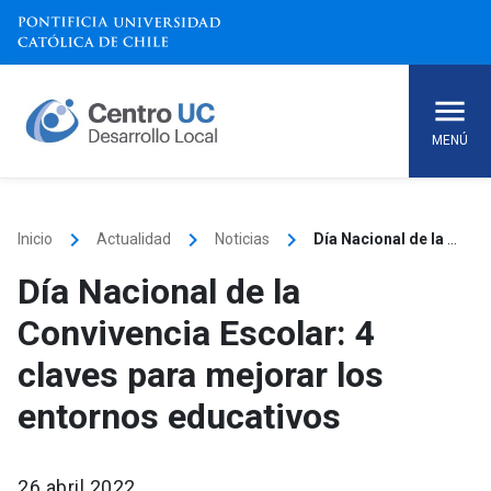
Skip
to
content
MENÚ
keyboard_arrow_right
keyboard_arrow_right
keyboard_arrow_right
Inicio
Actualidad
Noticias
Día Nacional de la Convivencia Escolar: 4 claves para mejorar los entornos educativos
Día Nacional de la
Convivencia Escolar: 4
claves para mejorar los
entornos educativos
26 abril 2022