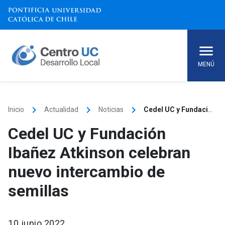
Skip
to
content
MENÚ
keyboard_arrow_right
keyboard_arrow_right
keyboard_arrow_right
Inicio
Actualidad
Noticias
Cedel UC y Fundación Ibañez Atkinson celebran nuevo intercambio de semillas
Cedel UC y Fundación
Ibañez Atkinson celebran
nuevo intercambio de
semillas
10 junio 2022