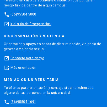
Teléfono en caso de accidente o situación que ponga en
riesgo tu vida dentro de algún campus.
phone
(56)95504 5000
launch
Ir al sitio de Emergencias
DISCRIMINACIÓN Y VIOLENCIA
Orientación y apoyo en casos de discriminación, violencia de
género o violencia sexual.
launch
Contacto para apoyo
launch
Más orientación
MEDIACIÓN UNIVERSITARIA
Teléfonos para orientación y consejo si se ha vulnerado
alguno de tus derechos en la universidad.
phone
(56)95504 1691