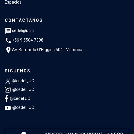
Espacios
CONTÁCTANOS
chat
cedel@uc.cl
phone
+56 9 5504 7398
location_on
Av. Bernardo O'Higgins 504 - Villarrica
SÍGUENOS
@cedel_UC
@cedel_UC
@cedel.UC
@cedel_UC