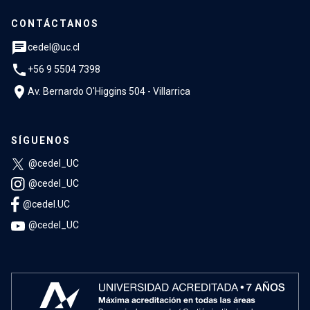
CONTÁCTANOS
chat
cedel@uc.cl
phone
+56 9 5504 7398
location_on
Av. Bernardo O'Higgins 504 - Villarrica
SÍGUENOS
@cedel_UC
@cedel_UC
@cedel.UC
@cedel_UC