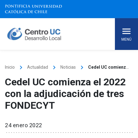
Skip
to
content
MENÚ
keyboard_arrow_right
keyboard_arrow_right
keyboard_arrow_right
Inicio
Actualidad
Noticias
Cedel UC comienza el 2022 con la adjudicación de tres FONDECYT
Cedel UC comienza el 2022
con la adjudicación de tres
FONDECYT
24 enero 2022