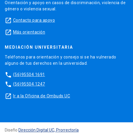
Orientación y apoyo en casos de discriminación, violencia de
género o violencia sexual.
launch
Contacto para apoyo
launch
Más orientación
MEDIACIÓN UNIVERSITARIA
Teléfonos para orientación y consejo si se ha vulnerado
alguno de tus derechos en la universidad.
phone
(56)95504 1691
phone
(56)95504 1247
launch
Ir a la Oficina de Ombuds UC
Diseño
Dirección Digital UC, Prorrectoría