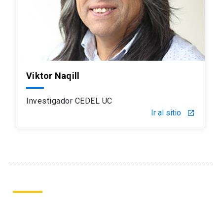
Viktor Naqill
Investigador CEDEL UC
Ir al sitio
launch