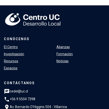
CONÓCENOS
El Centro
Alianzas
Investigación
Formación
Recursos
Noticias
Espacios
CONTÁCTANOS
chat
cedel@uc.cl
phone
+56 9 5504 7398
location_on
Av. Bernardo O'Higgins 504 - Villarrica