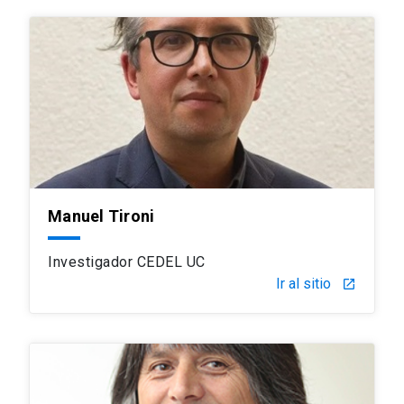
Manuel Tironi
Investigador CEDEL UC
Ir al sitio
launch