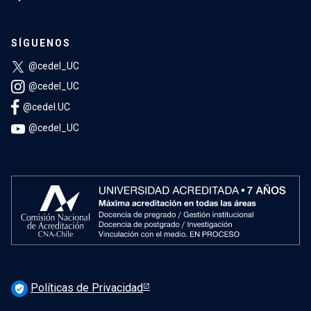
SÍGUENOS
@cedel_UC
@cedel_UC
@cedel.UC
@cedel_UC
Políticas de Privacidad
verified_user