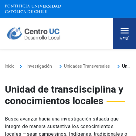
Skip
to
content
MENÚ
keyboard_arrow_right
keyboard_arrow_right
keyboard_arrow_right
Inicio
Investigación
Unidades Transversales
Unidad de transdisciplina y conocimientos locales
Unidad de transdisciplina y
conocimientos locales
Busca avanzar hacia una investigación situada que
integre de manera sustantiva los conocimientos
locales —sean campesinos, Indígenas, tradicionales o