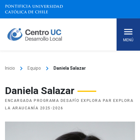
Skip
to
content
MENÚ
keyboard_arrow_right
keyboard_arrow_right
Inicio
Equipo
Daniela Salazar
Daniela Salazar
ENCARGADA PROGRAMA DESAFÍO EXPLORA PAR EXPLORA
LA ARAUCANÍA 2025-2026