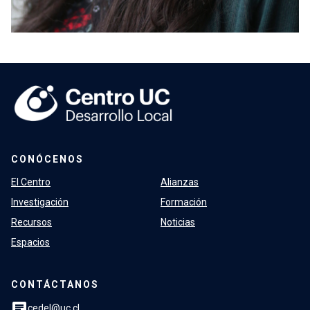
CONÓCENOS
El Centro
Alianzas
Investigación
Formación
Recursos
Noticias
Espacios
CONTÁCTANOS
chat
cedel@uc.cl