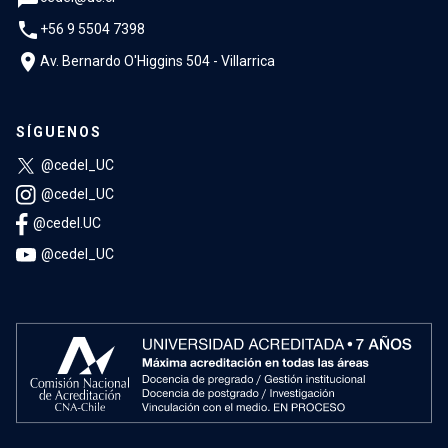
phone
+56 9 5504 7398
location_on
Av. Bernardo O'Higgins 504 - Villarrica
SÍGUENOS
@cedel_UC
@cedel_UC
@cedel.UC
@cedel_UC